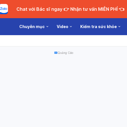
Chat với Bác sĩ ngay 👉 Nhận tư vấn MIỄN PHÍ 👈
Chuyên mục
Video
Kiểm tra sức khỏe
Quảng Cáo