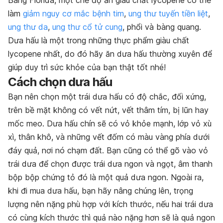
làm
giảm nguy cơ mắc bệnh tim
,
ung thư tuyến tiền liệt
,
ung thư da
,
ung thư cổ tử cung
, phổi và bàng quang.
Dưa hấu là một trong những thực phẩm giàu chất
lycopene nhất, do đó hãy ăn dưa hấu thường xuyên để
giúp duy trì sức khỏe của bạn thật tốt nhé!
Cách chọn dưa hấu
Bạn nên chọn một trái dưa hấu có độ chắc, đối xứng,
trên bề mặt không có vết nứt, vết thâm tím, bị lũn hay
mốc meo. Dưa hấu chín sẽ có vỏ khỏe mạnh, lớp vỏ xù
xì, thân khô, và những vết đốm có màu vàng phía dưới
đáy quả, nơi nó chạm đất. Bạn cũng có thể gõ vào vỏ
trái dưa để chọn được trái dưa ngon và ngọt, âm thanh
bộp bộp chứng tỏ đó là một quả dưa ngon. Ngoài ra,
khi đi mua dưa hấu, bạn hãy nâng chúng lên, trọng
lượng nên nặng phù hợp với kích thước, nếu hai trái dưa
có cùng kích thước thì quả nào nặng hơn sẽ là quả ngon