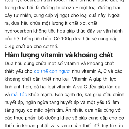
trong dưa hấu là đường fructozơ – một loại đường trái
cây tự nhiên, cung cấp vị ngọt cho loại quả này. Ngoài
ra, dưa hấu chứa một lượng ít chất xơ, chất
hydrocarbon không tiêu hóa giúp thúc đẩy sự vận hành
của hệ thống tiêu hóa. Cứ 100g dưa hấu sẽ cung cấp
0,4g chất xơ cho cơ thể.
Hàm lượng vitamin và khoáng chất
Dưa hấu cũng chứa một số vitamin và khoáng chất
thiết yếu cho
cơ thể con người
như vitamin A, C và các
khoáng chất cần thiết như kali. Vitamin A giúp thị lực
tinh anh hơn, cả hai loại vitamin A và C đều giúp làn da
và
mái tóc
khỏe mạnh. Bên cạnh đó, kali giúp điều chỉnh
huyết áp, ngăn ngừa tăng huyết áp và một yếu tố làm
tăng nguy cơ mắc bệnh tim. Ăn nhiều dưa hấu cùng với
các thực phẩm bổ dưỡng khác sẽ giúp cung cấp cho cơ
thể các khoáng chất và vitamin cần thiết để duy trì sức