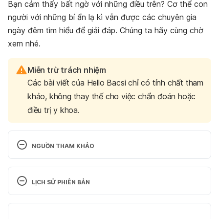
Bạn cảm thấy bất ngờ với những điều trên? Cơ thể con
người với những bí ẩn lạ kì vẫn được các chuyên gia
ngày đêm tìm hiểu để giải đáp. Chúng ta hãy cùng chờ
xem nhé.
Miễn trừ trách nhiệm
Các bài viết của Hello Bacsi chỉ có tính chất tham
khảo, không thay thế cho việc chẩn đoán hoặc
điều trị y khoa.
NGUỒN THAM KHẢO
18 Amazing Facts About Your Body That Explain a 
Lot. https://brightside.me/wonder-curiosities/18-
LỊCH SỬ PHIÊN BẢN
amazing-facts-about-your-body-that-explain-a-
lot-658060/. Ngày truy cập 26/12/2018.
Phiên bản hiện tại