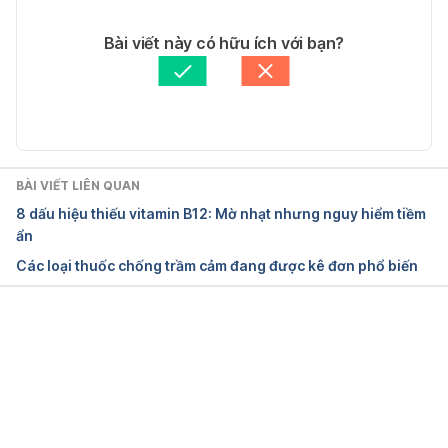
40 Amazing Facts About The Human 
29/03/2021
Body. https://allthatsinteresting.com/human-body-
Tác giả: 
Ngọc Vũ
Bài viết này có hữu ích với bạn?
facts. Ngày truy cập 26/12/2018.
Tham vấn y khoa: 
Bác sĩ Nguyễn Thường Hanh
Cập nhật bởi: 
Ngân Phạm
Fascinating and Amazing Human Body Facts and 
Trivia. https://www.disabled-
world.com/medical/human-body-facts.php. Ngày 
truy cập 26/12/2018.
BÀI VIẾT LIÊN QUAN
8 dấu hiệu thiếu vitamin B12: Mờ nhạt nhưng nguy hiểm tiềm
ẩn
Các loại thuốc chống trầm cảm đang được kê đơn phổ biến
Đang tải....