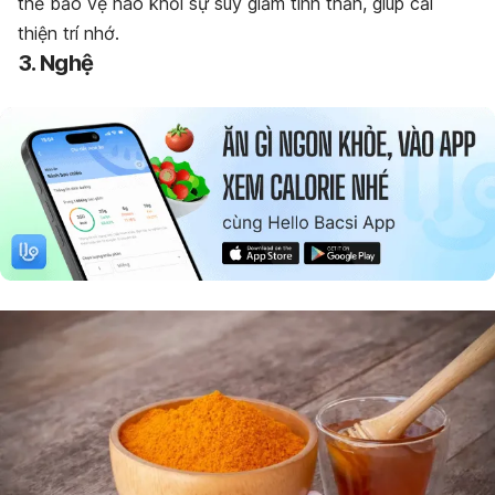
thể bảo vệ não khỏi sự suy giảm tinh thần, giúp cải
thiện trí nhớ.
3. Nghệ