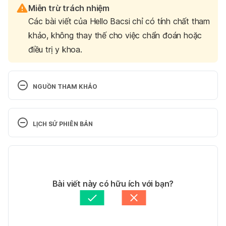
Miễn trừ trách nhiệm
Các bài viết của Hello Bacsi chỉ có tính chất tham
khảo, không thay thế cho việc chẩn đoán hoặc
điều trị y khoa.
NGUỒN THAM KHẢO
4 Types of Foods to Support 
Memory 
https://www.eatright.org/health/wellness/h
LỊCH SỬ PHIÊN BẢN
ealthy-aging/4-types-of-foods-to-support-memory
Ngày truy cập 07/8/2021 
Phiên bản hiện tại
Foods linked to better 
24/04/2024
brainpower 
https://www.health.harvard.edu/healthb
Tác giả: 
Thu Hiền
Bài viết này có hữu ích với bạn?
eat/foods-linked-to-better-brainpower
 Ngày truy 
Tham vấn y khoa: 
Bác sĩ Nguyễn Thường Hanh
cập 07/8/2021 
Cập nhật bởi: 
Lan Quan