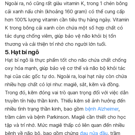
Ngoài ra, nó cũng rất giàu vitamin K, trong 1 chén bông
cải xanh nấu chín (khoảng 160 gram) có thể cung cấp
hơn 100% lượng vitamin cần tiêu thụ hàng ngày. Vitamin
K trong bông cải xanh còn chứa một số hợp chất có
tác dụng chống viêm, giúp bảo vệ não khỏi bị tổn
thương và cải thiện trí nhớ cho người lớn tuổi.
5. Hạt bí ngô
Hạt bí ngô là thực phẩm tốt cho não chứa chất chống
oxy hóa mạnh, giúp bảo vệ cơ thể và não bộ khỏi tác
hại của các gốc tự do. Ngoài ra, loại hạt này còn chứa
nhiều hợp chất có lợi như: magiê, sắt, kẽm và đồng.
Trong đó, kẽm đóng vai trò quan trọng đối với việc dẫn
truyền tín hiệu thần kinh. Thiếu kẽm sẽ ảnh hưởng đến
nhiều tình trạng thần kinh, bao gồm
bệnh Alzheimer
,
trầm cảm và bệnh Parkinson. Magiê cần thiết cho học
tập và trí nhớ. Mức magiê thấp có liên quan đến nhiều
bệnh về não bộ, bao gồm chứng
đau nửa đầu
, trầm