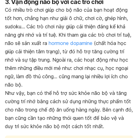
3. Vận động não bộ với các trò chơi
Có nhiều trò chơi giúp cho bộ não của bạn hoạt động
tốt hơn, chẳng hạn như giải ô chữ, chơi cờ, ghép hình,
sudoku… Các trò chơi này giúp
cải thiện đáng kể khả
năng ghi nhớ và trí tuệ. Khi tham gia các trò chơi trí tuệ,
não sẽ sản xuất ra
hormone dopamine
(chất hóa học
giúp cải thiện tâm trạng), từ đó hỗ trợ tăng cường trí
nhớ và sự tập trung. Ngoài ra, các hoạt động như học
thêm những điều mới mẻ như: chơi nhạc cụ, học ngoại
ngữ, làm đồ thủ công… cũng mang lại nhiều lợi ích cho
não bộ.
Như vậy, bạn có thể hỗ trợ sức khỏe não bộ và tăng
cường trí nhớ bằng cách sử dụng những thực phẩm tốt
cho não trong chế độ ăn uống hàng ngày. Bên cạnh đó,
bạn cũng cần tạo những thói quen tốt để bảo vệ và
duy trì sức khỏe não bộ một cách tốt nhất.