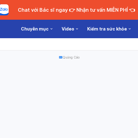
Chat với Bác sĩ ngay 👉 Nhận tư vấn MIỄN PHÍ 👈
Chuyên mục
Video
Kiểm tra sức khỏe
Quảng Cáo