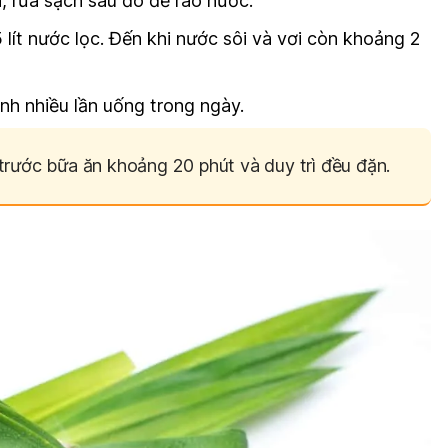
, rửa sạch sau đó để ráo nước.
5 lít nước lọc. Đến khi nước sôi và vơi còn khoảng 2
nh nhiều lần uống trong ngày.
trước bữa ăn khoảng 20 phút và duy trì đều đặn.