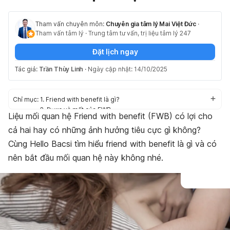
Tham vấn chuyên môn:
Chuyên gia tâm lý Mai Việt Đức
·
Tham vấn tâm lý
·
Trung tâm tư vấn, trị liệu tâm lý 247
Đặt lịch ngay
Tác giả:
Trần Thùy Linh
·
Ngày cập nhật: 14/10/2025
Chỉ mục:
1. Friend with benefit là gì?
2. Được và mất của FWB
Liệu mối quan hệ Friend with benefit (FWB) có lợi cho
3. Vì sao chọn FWB?
cả hai hay có những ảnh hưởng tiêu cực gì không?
4. Bạn có nên FWB?
5. Cách giữ FWB lành mạnh
Cùng Hello Bacsi tìm hiểu friend with benefit là gì và có
Các câu hỏi thường gặp
nên bắt đầu mối quan hệ này không nhé.