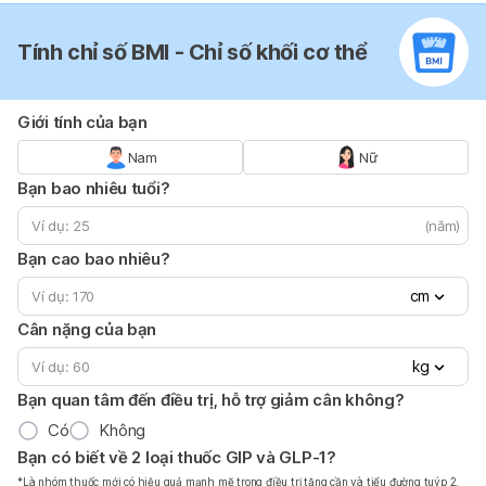
Tính chỉ số BMI - Chỉ số khối cơ thể
Giới tính của bạn
Nam
Nữ
Bạn bao nhiêu tuổi?
(năm)
Bạn cao bao nhiêu?
cm
Cân nặng của bạn
kg
Bạn quan tâm đến điều trị, hỗ trợ giảm cân không?
Có
Không
Bạn có biết về 2 loại thuốc GIP và GLP-1?
*Là nhóm thuốc mới có hiệu quả mạnh mẽ trong điều trị tăng cần và tiểu đường tuýp 2.