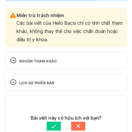
Miễn trừ trách nhiệm
Các bài viết của Hello Bacsi chỉ có tính chất tham
khảo, không thay thế cho việc chẩn đoán hoặc
điều trị y khoa.
NGUỒN THAM KHẢO
1. Gender, Sexual Agency, and Friends with Benefits 
Relationships.
LỊCH SỬ PHIÊN BẢN
https://link.springer.com/article/10.1007/s12119-017-
Phiên bản hiện tại
9483-1
14/10/2025
Ngày truy cập 6/6/2023
Tác giả: 
Trần Thùy Linh
Bài viết này có hữu ích với bạn?
Tham vấn chuyên môn: 
Chuyên gia tâm lý Mai Việt 
2. Motivations, Expectations, Ideal Outcomes, and 
Đức