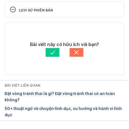
Philadelphia, PA: Saunders / Elsevier, 2012. Bản tải 
LỊCH SỬ PHIÊN BẢN
về
Phiên bản hiện tại
Porter, R. S., Kaplan, J. L., Homeier, B. P., & Albert, 
R. K. (2009). The Merck manual home health 
11/05/2020
handbook. Whitehouse Station, NJ, Merck 
Tác giả: 
Giang Lê
Bài viết này có hữu ích với bạn?
Research Laboratories. Bản in. Trang 1273
Tham vấn y khoa: 
TS. Dược khoa Trương Anh Thư
Cập nhật bởi: 
Uyên Phạm
BÀI VIẾT LIÊN QUAN
Đặt vòng tránh thai là gì? Đặt vòng tránh thai có an toàn
không?
50+ thuật ngữ về chuyện tình dục, xu hướng và hành vi tình
dục