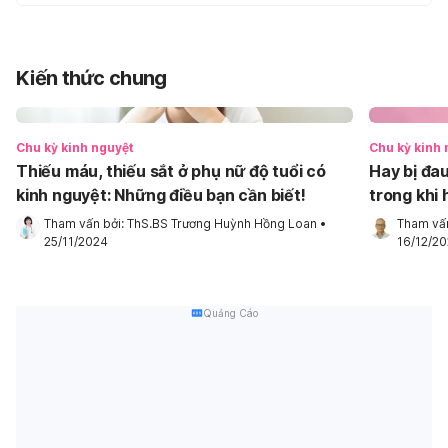
Kiến thức chung
Chu kỳ kinh nguyệt
Chu kỳ kinh 
Thiếu máu, thiếu sắt ở phụ nữ độ tuổi có
Hay bị đau
kinh nguyệt: Những điều bạn cần biết!
trong khi 
máu, thiếu
Tham vấn bởi: 
ThS.BS Trương Huỳnh Hồng Loan
•
Tham vấn
25/11/2024
16/12/2
Quảng Cáo