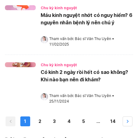
Chu kỳ kinh nguyệt
Máu kinh nguyệt nhớt có nguy hiểm? 6
nguyên nhân bệnh lý nên chú ý
Tham vấn bởi: 
Bác sĩ Văn Thu Uyên
•
11/02/2025
Chu kỳ kinh nguyệt
Có kinh 2 ngày rồi hết có sao không?
Khi nào bạn nên đi khám?
Tham vấn bởi: 
Bác sĩ Văn Thu Uyên
•
25/11/2024
1
2
3
4
5
...
14