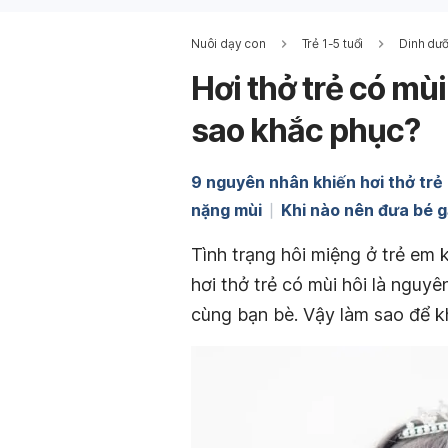
Nuôi dạy con
Trẻ 1-5 tuổi
Dinh dưỡ
Hơi thở trẻ có mù
sao khắc phục?
9 nguyên nhân khiến hơi thở trẻ 
nặng mùi
Khi nào nên đưa bé g
Tình trạng hôi miệng ở trẻ em
hơi thở trẻ có mùi hôi là nguyên
cùng bạn bè. Vậy làm sao để kh