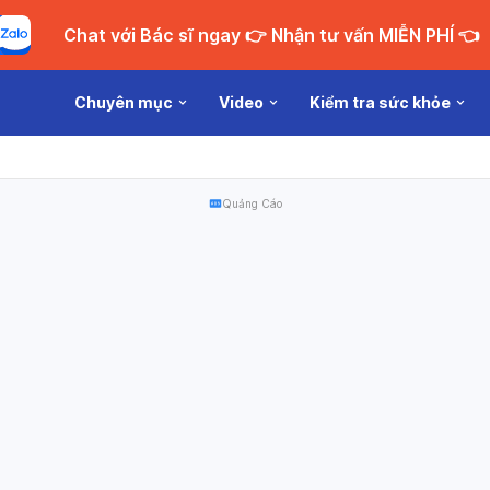
Chat với Bác sĩ ngay 👉 Nhận tư vấn MIỄN PHÍ 👈
Chuyên mục
Video
Kiểm tra sức khỏe
Quảng Cáo