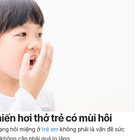
ến hơi thở trẻ có mùi hôi
rạng hôi miệng ở
trẻ em
không phải là vấn đề sức
không cần phải quá lo lắng.