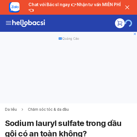
Chat với Bác sĩ ngay 👉 Nhận tư vấn MIỄN PHÍ
👈
Quảng Cáo
Da liễu
Chăm sóc tóc & da đầu
Sodium lauryl sulfate trong dầu
gội có an toàn không?