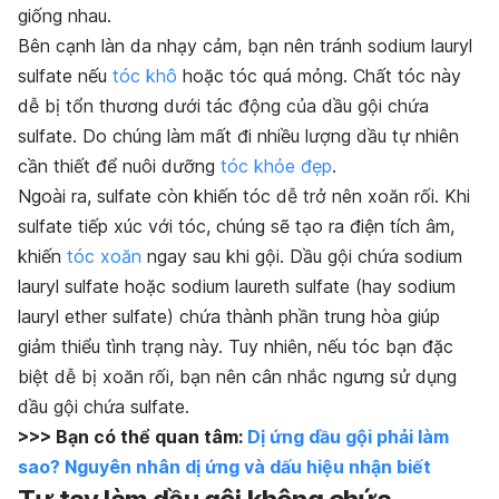
giống nhau.
Bên cạnh làn da nhạy cảm, bạn nên tránh sodium lauryl
sulfate nếu
tóc khô
hoặc tóc quá mỏng. Chất tóc này
dễ bị tổn thương dưới tác động của dầu gội chứa
sulfate. Do chúng làm mất đi nhiều lượng dầu tự nhiên
cần thiết để nuôi dưỡng
tóc khỏe đẹp
.
Ngoài ra, sulfate còn khiến tóc dễ trở nên xoăn rối. Khi
sulfate tiếp xúc với tóc, chúng sẽ tạo ra điện tích âm,
khiến
tóc xoăn
ngay sau khi gội. Dầu gội chứa sodium
lauryl sulfate hoặc sodium laureth sulfate (hay sodium
lauryl ether sulfate) chứa thành phần trung hòa giúp
giảm thiểu tình trạng này. Tuy nhiên, nếu tóc bạn đặc
biệt dễ bị xoăn rối, bạn nên cân nhắc ngưng sử dụng
dầu gội chứa sulfate.
>>> Bạn có thể quan tâm:
Dị ứng dầu gội phải làm
sao? Nguyên nhân dị ứng và dấu hiệu nhận biết