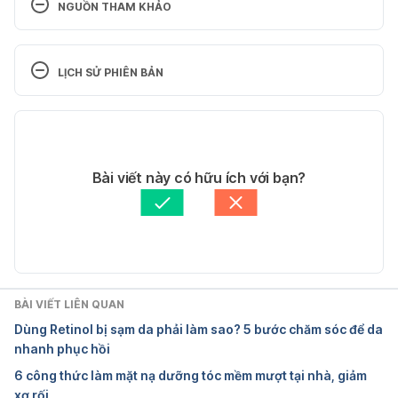
NGUỒN THAM KHẢO
Surfactants and shampoos 
https://www.hairscientists.org/surfactants-and-
LỊCH SỬ PHIÊN BẢN
shampoos Ngày truy cập: 21/3/2022
Phiên bản hiện tại
6 rosacea skin care tips dermatologists give 
their patients 
21/03/2022
https://www.aad.org/public/diseases/rosacea/trigge
Tác giả: 
Le Minh Phuong
Bài viết này có hữu ích với bạn?
rs/tips Ngày truy cập: 21/3/2022
Tham vấn y khoa: 
Bác sĩ Nguyễn Thường Hanh
Cập nhật bởi: 
Vy Nguyễn
Sodium laureth sulfate 
https://www.ewg.org/skindeep/ingredients/706089
-SODIUM_LAURETH_SULFATE/ Ngày truy cập: 
21/3/2022
BÀI VIẾT LIÊN QUAN
Dùng Retinol bị sạm da phải làm sao? 5 bước chăm sóc để da
Sodium Lauryl Sulfate 
nhanh phục hồi
https://www.chemicalsafetyfacts.org/sodium-lauryl-
6 công thức làm mặt nạ dưỡng tóc mềm mượt tại nhà, giảm
sulfate/ Ngày truy cập: 21/3/2022
xơ rối