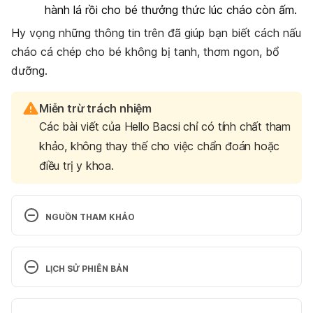
hành lá rồi cho bé thưởng thức lúc cháo còn ấm.
Hy vọng những thông tin trên đã giúp bạn biết cách nấu
cháo cá chép cho bé không bị tanh, thơm ngon, bổ
dưỡng.
Miễn trừ trách nhiệm
Các bài viết của Hello Bacsi chỉ có tính chất tham
khảo, không thay thế cho việc chẩn đoán hoặc
điều trị y khoa.
NGUỒN THAM KHẢO
Fish, raw, carp 
https://www.nutritionvalue.org/Fish%2C_raw%2C_ca
LỊCH SỬ PHIÊN BẢN
rp_nutritional_value.html?size=100+g
 Ngày truy cập: 
25/03/2022
Phiên bản hiện tại