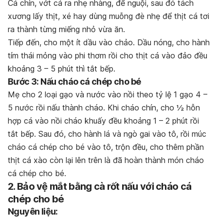
Cá chín, vớt cá ra nhẹ nhàng, để nguội, sau đó tách
xương lấy thịt, xé hay dùng muỗng đè nhẹ để thịt cá tơi
ra thành từng miếng nhỏ vừa ăn.
Tiếp đến, cho một ít dầu vào chảo. Dầu nóng, cho hành
tím thái mỏng vào phi thơm rồi cho thịt cá vào đảo đều
khoảng 3 – 5 phút thì tắt bếp.
Bước 3: Nấu cháo cá chép cho bé
Mẹ cho 2 loại gạo và nước vào nồi theo tỷ lệ 1 gạo 4 –
5 nước rồi nấu thành cháo. Khi cháo chín, cho ½ hỗn
hợp cá vào nồi cháo khuấy đều khoảng 1 – 2 phút rồi
tắt bếp. Sau đó, cho hành lá và ngò gai vào tô, rồi múc
cháo cá chép cho bé vào tô, trộn đều, cho thêm phần
thịt cá xào còn lại lên trên là đã hoàn thành món cháo
cá chép cho bé.
2. Bảo vệ mắt bằng cà rốt nấu với cháo cá
chép cho bé
Nguyên liệu: