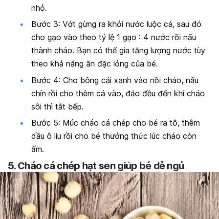
nhỏ.
Bước 3: Vớt gừng ra khỏi nước luộc cá, sau đó
cho gạo vào theo tỷ lệ 1 gạo : 4 nước rồi nấu
thành cháo. Bạn có thể gia tăng lượng nước tùy
theo khả năng ăn đặc lỏng của bé.
Bước 4: Cho bông cải xanh vào nồi cháo, nấu
chín rồi cho thêm cá vào, đảo đều đến khi cháo
sôi thì tắt bếp.
Bước 5: Múc cháo cá chép cho bé ra tô, thêm
dầu ô liu rồi cho bé thưởng thức lúc cháo còn
ấm.
5. Cháo cá chép hạt sen giúp bé dễ ngủ