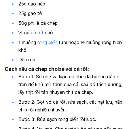
25g gạo nếp
25g gạo tẻ
50g phi lê cá chép
½ củ
cà rốt
nhỏ
1 muỗng
rong biển
tươi hoặc ½ muỗng rong biển
khô
Dầu ô liu
Cách nấu cá chép cho bé với cà rốt:
Bước 1: Sơ chế và luộc cá như đã hướng dẫn ở
trên để khử mùi tanh của cá, sau đó tách xương,
lấy thịt rồi tán nhuyễn thịt cá chép.
Bước 2: Gọt vỏ cà rốt, rửa sạch, cắt hạt lựu, hấp
chín rồi nghiền nhuyễn.
Bước 3: Rửa sạch rong biển rồi luộc.
Bước 4: Vo gạo. Cho nước luộc cá vào nấu cùng