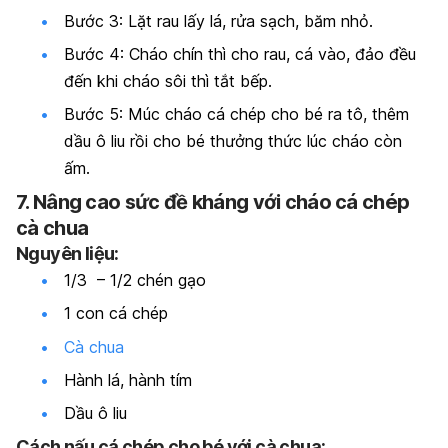
Bước 3: Lặt rau lấy lá, rửa sạch, băm nhỏ.
Bước 4: Cháo chín thì cho rau, cá vào, đảo đều
đến khi cháo sôi thì tắt bếp.
Bước 5: Múc cháo cá chép cho bé ra tô, thêm
dầu ô liu rồi cho bé thưởng thức lúc cháo còn
ấm.
7. Nâng cao sức đề kháng với cháo cá chép
cà chua
Nguyên liệu:
1/3 – 1/2 chén gạo
1 con cá chép
Cà chua
Hành lá, hành tím
Dầu ô liu
Cách nấu cá chép cho bé với cà chua: