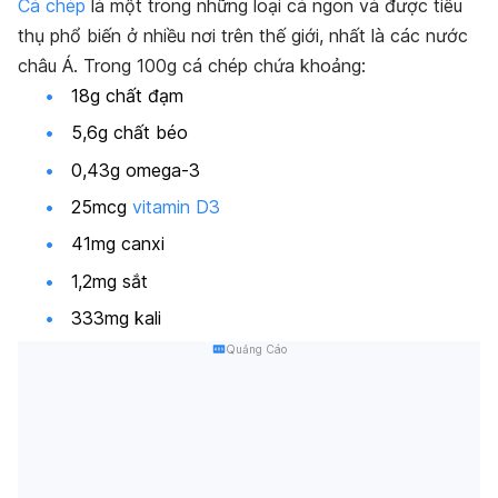
Cá chép
là một trong những loại cá ngon và được tiêu
thụ phổ biến ở nhiều nơi trên thế giới, nhất là các nước
châu Á. Trong 100g cá chép chứa khoảng:
18g chất đạm
5,6g chất béo
0,43g omega-3
25mcg
vitamin D3
41mg canxi
1,2mg sắt
333mg kali
Quảng Cáo