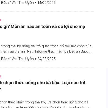
 gì để vào con không vào mẹ - tức là dinh dưỡng tập trung
 
Bác sĩ Văn Thu Uyên
•
14/04/2025
u
c gì? Món ăn nào an toàn và có lợi cho mẹ
trong thai kỳ đóng vai trò quan trọng đối với sức khỏe của
triển của thai nhi. Rất nhiều mẹ thắc mắc "bà bầu ăn được
ảo cung cấp đủ dưỡng chất, vừa tránh những thực phẩm có
 
Bác sĩ Văn Thu Uyên
•
24/03/2025
 […]
u
 chọn thức uống cho bà bầu: Loại nào tốt,
?
chọn thực phẩm trong thai kỳ, lựa chọn thức uống cho bà
trò rất quan trọng đối với sức khỏe của cả thai phụ và thai