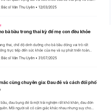
 số loại nước giúp bổ sung dưỡng chất, hỗ trợ hệ tiêu hóa và
 
Bác sĩ Văn Thu Uyên
•
12/03/2025
…]
u
o bà bầu trong thai kỳ để mẹ con đều khỏe
ng thai, chế độ dinh dưỡng cho bà bầu đóng vai trò rất
ởng trực tiếp đến sức khỏe của mẹ và sự phát triển toàn
 
Bác sĩ Văn Thu Uyên
•
31/07/2025
dinh dưỡng […]
 mắc cùng chuyên gia: Đau đẻ và cách đối phố
ẻ
ẹ bầu, đau bụng đẻ là một trải nghiệm rất khó khăn, đau đớn
quên. Mỗi người sẽ có cảm giác khác nhau nhưng suy cho