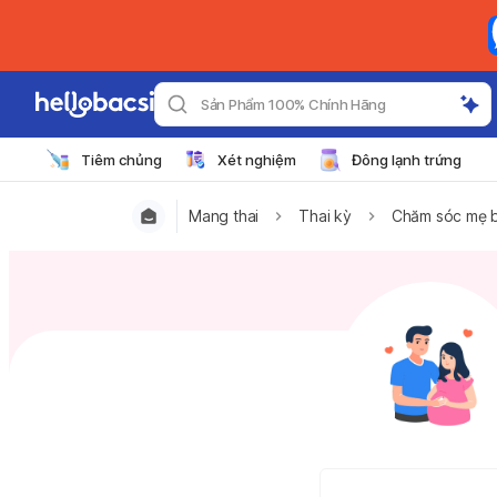
Sản Phẩm 100% Chính Hãng
Tiêm chủng
Xét nghiệm
Đông lạnh trứng
Mang thai
Thai kỳ
Chăm sóc mẹ 