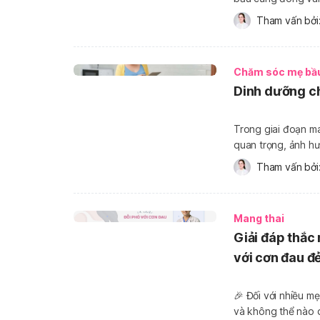
nhi. Trong khi một
Tham vấn bởi:
tăng cường miễn [
Chăm sóc mẹ bầ
Dinh dưỡng ch
Trong giai đoạn ma
quan trọng, ảnh hư
diện của thai nhi. Vậy bà bầu nên ăn gì và kiêng gì? Hãy cùng Hello Bacsi tìm
Tham vấn bởi:
hiểu kỹ cẩm nang 
Mang thai
Giải đáp thắc
với cơn đau đ
🎉 Đối với nhiều m
và không thể nào 