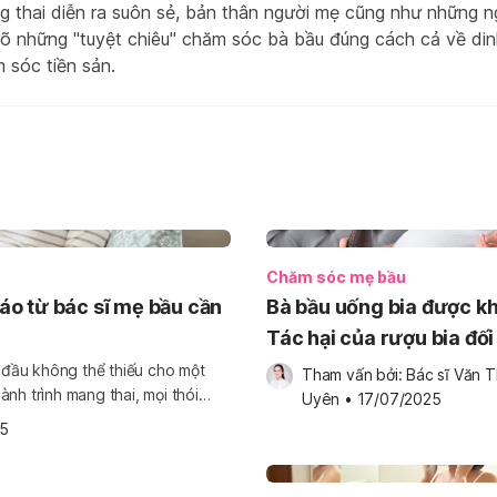
g thai diễn ra suôn sẻ, bản thân người mẹ cũng như những n
rõ những "tuyệt chiêu" chăm sóc bà bầu đúng cách cả về din
 sóc tiền sản.
Chăm sóc mẹ bầu
o từ bác sĩ mẹ bầu cần
Bà bầu uống bia được k
Tác hại của rượu bia đối
thai kỳ là gì?
i đầu không thể thiếu cho một
Tham vấn bởi: 
Bác sĩ Văn T
nh trình mang thai, mọi thói
Uyên
•
17/07/2025
 "bầu uống cà phê được không?"
25