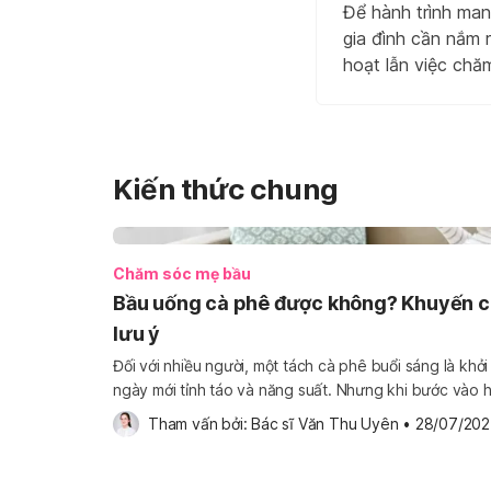
Để hành trình man
gia đình cần nắm 
hoạt lẫn việc chăm
Kiến thức chung
Chăm sóc mẹ bầu
Bầu uống cà phê được không? Khuyến cá
lưu ý
Đối với nhiều người, một tách cà phê buổi sáng là khở
ngày mới tỉnh táo và năng suất. Nhưng khi bước vào hà
quen, sở thích đều được đặt lên bàn cân, và câu hỏi
Tham vấn bởi: 
Bác sĩ Văn Thu Uyên
•
28/07/20
trở thành […]