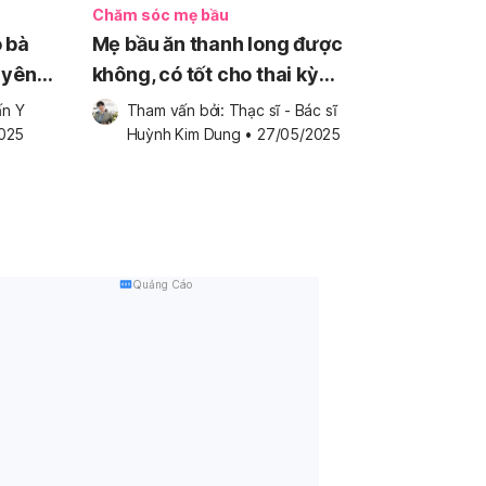
Chăm sóc mẹ bầu
 bà
Mẹ bầu ăn thanh long được
uyên
không, có tốt cho thai kỳ
không?
n Y 
Tham vấn bởi: 
Thạc sĩ - Bác sĩ 
025
Huỳnh Kim Dung
•
27/05/2025
Quảng Cáo