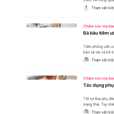
các vấn đề sức khỏ
Tham vấn bởi:
dưỡng cân bằng cò
Chăm sóc mẹ bầ
Bà bầu tiêm u
Tiêm phòng uốn ván
bảo vệ mẹ và bé kh
vì lý do cá nhân m
Tham vấn bởi:
uốn ván mũi […]
Chăm sóc mẹ bầ
Tác dụng phụ 
Tất cả thai phụ đề
mang thai. Tuy nhi
ván cho bà bầu - liệu
Tham vấn bởi: