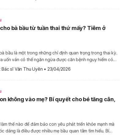
]
u
cho bà bầu từ tuần thai thứ mấy? Tiêm ở
à bầu là một trong những chỉ định quan trọng trong thai kỳ.
a uốn ván có thể ngăn ngừa được căn bệnh nguy hiểm có
. Vậy tiêm uốn ván khi mang thai như thế
 
Bác sĩ Văn Thu Uyên
•
23/04/2026
[…]
u
con không vào mẹ? Bí quyết cho bé tăng cân,
c làm thế nào để đảm bảo con yêu phát triển khỏe mạnh mà
c dáng là điều được nhiều mẹ bầu quan tâm tìm hiểu. Bí