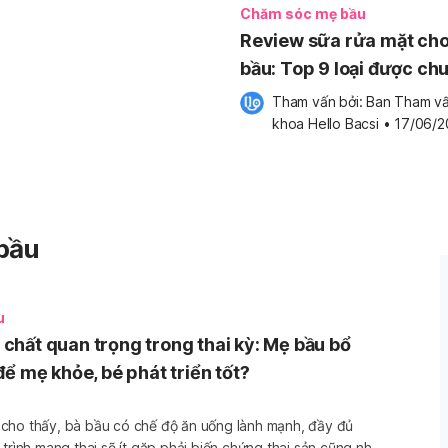
Chăm sóc mẹ bầu
Review sữa rửa mặt cho
bầu: Top 9 loại được ch
gia khuyên dùng
Tham vấn bởi: 
Ban Tham vấ
khoa Hello Bacsi
•
17/06/2
bầu
u
hất quan trọng trong thai kỳ: Mẹ bầu bổ
ể mẹ khỏe, bé phát triển tốt?
cho thấy, bà bầu có chế độ ăn uống lành mạnh, đầy đủ
 trình mang thai sẽ ít gặp phải biến chứng thai sản cũng như