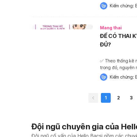
cũng đều là những
Kiểm chứng: 
🎁 Quá trình thay đ
Mang thai
ĐỂ CÓ THAI 
ĐỦ?
✅ Theo thống kê n
trong đó, nguyên 
đáng phải quan tâm
Kiểm chứng: 
thai nhi và mẹ bầu.
1
2
3
Đội ngũ chuyên gia của Hell
Đội ngũ cố vấn của Hello Bacsi gồm các chuy