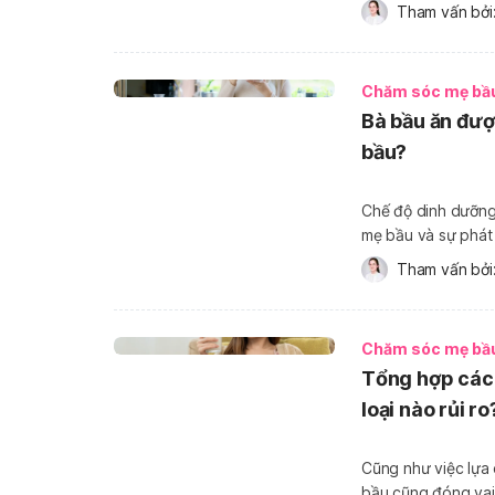
quyết nằm ở chỗ ăn
Tham vấn bởi:
nuôi dưỡng […]
Chăm sóc mẹ bầ
Bà bầu ăn đượ
bầu?
Chế độ dinh dưỡng 
mẹ bầu và sự phát 
gì?" để vừa đảm b
Tham vấn bởi:
thể gây hại. Hiểu
Chăm sóc mẹ bầ
Tổng hợp cách
loại nào rủi ro
Cũng như việc lựa 
bầu cũng đóng vai 