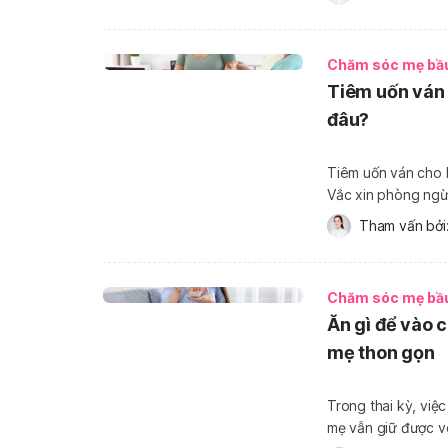
giải đáp qua bài […
Chăm sóc mẹ bầ
Tiêm uốn ván 
đâu?
Tiêm uốn ván cho b
Vắc xin phòng ngừ
thể gây tử vong ở thai phụ và thai nhi
Tham vấn bởi:
nào là đúng cách, 
Chăm sóc mẹ bầ
Ăn gì để vào 
mẹ thon gọn
Trong thai kỳ, việ
mẹ vẫn giữ được vó