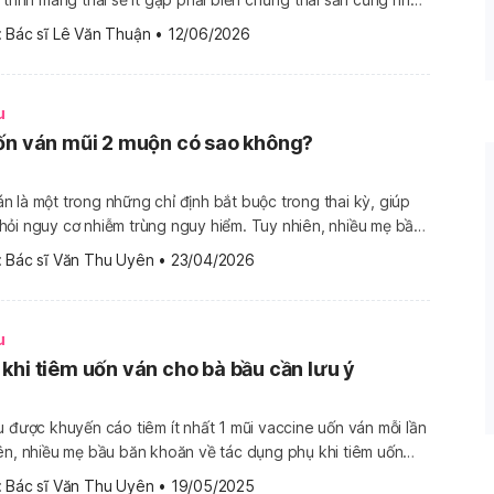
e ở trẻ sơ sinh hơn [1]. Không những vậy, chế độ dinh
 
Bác sĩ Lê Văn Thuận
•
12/06/2026
n giúp […]
u
ốn ván mũi 2 muộn có sao không?
 là một trong những chỉ định bắt buộc trong thai kỳ, giúp
ỏi nguy cơ nhiễm trùng nguy hiểm. Tuy nhiên, nhiều mẹ bầu
à không tiêm mũi 2 đúng hẹn, dẫn đến tâm lý lo lắng: “Tiêm
 
Bác sĩ Văn Thu Uyên
•
23/04/2026
u
khi tiêm uốn ván cho bà bầu cần lưu ý
u được khuyến cáo tiêm ít nhất 1 mũi vaccine uốn ván mỗi lần
ên, nhiều mẹ bầu băn khoăn về tác dụng phụ khi tiêm uốn
 chúng có an toàn cho thai kỳ hay không? Cùng tìm lời
 
Bác sĩ Văn Thu Uyên
•
19/05/2025