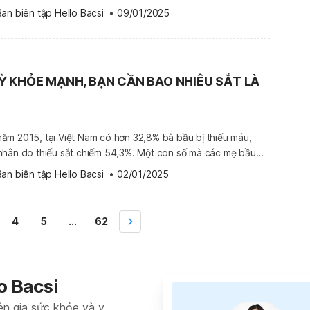
 cảm giác cực kỳ ám ảnh và gây nhiều hoang mang cho mẹ.
Ban biên tập Hello Bacsi
 •
09/01/2025
ổi […]
KỲ KHỎE MẠNH, BẠN CẦN BAO NHIÊU SẮT LÀ
ăm 2015, tại Việt Nam có hơn 32,8% bà bầu bị thiếu máu,
nhân do thiếu sắt chiếm 54,3%. Một con số mà các mẹ bầu
! ✅ Việc thiếu hay thừa sắt đều ảnh hưởng không tốt đến cả
Ban biên tập Hello Bacsi
 •
02/01/2025
 ✅ Vậy, […]
4
5
...
62
o Bacsi
ên gia sức khỏe và y