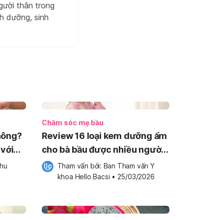
gười thân trong
h dưỡng, sinh
Chăm sóc mẹ bầu
hông?
Review 16 loại kem dưỡng ẩm
 với
cho bà bầu được nhiều người
tin dùng
hu 
Tham vấn bởi: 
Ban Tham vấn Y 
khoa Hello Bacsi
•
25/03/2026