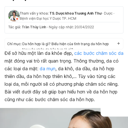
Tham vấn y khoa:
TS. Dược khoa Trương Anh Thư
·
Dược
·
Bệnh viện Đại học Y Dược TP. HCM
Tác giả:
Trần Thùy Linh
·
Ngày cập nhật: 20/04/2022
Chỉ mục:
Da hỗn hợp là gì? Biểu hiện của tình trạng da hỗn hợp
Nguyên nhân da hỗn hợp là gì?
Để sở hữu một làn da khỏe đẹp,
các bước chăm sóc da
Các bước chăm sóc da hỗn hợp đúng cách
mặt đóng vai trò rất quan trọng. Thông thường, da có
Những lưu ý quan trọng khi chăm sóc da hỗn hợp
các loại da mặt:
da mụn
, da khô, da dầu, da hỗ hợp
thiên dầu, da hỗn hợp thiên khô,… Tùy vào từng các
loại da, mỗi người sẽ có phương pháp chăm sóc riêng.
Bài viết dưới đây sẽ giúp bạn hiểu hơn về da hỗn hợp
cũng như các bước chăm sóc da hỗn hợp.