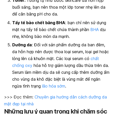
Toner:
Tương tự như bước skincare da hỗn hợp
buổi sáng, bạn nên thoa một lớp toner nhẹ lên da
để cân bằng pH cho da.
Tẩy tế bào chết bằng BHA
: bạn chỉ nên sử dụng
mặt nạ tẩy tế bào chết chứa thành phần
BHA
dịu
nhẹ, không bào mòn da mạnh.
Dưỡng da
: Đối với sản phẩm dưỡng da ban đêm,
da hỗn hợp nên được thoa loại serum, loại gel hoặc
lỏng lên cả khuôn mặt. Các loại serum có
chất
chống oxy
hóa hỗ trợ giảm lượng dầu thừa trên da.
Serum làm mềm dịu da sẽ cung cấp thêm dưỡng ẩm
cho vùng da khô đặc biệt là vùng mắt để ngăn
ngừa tình trạng
lão hóa sớm
.
>>> Đọc thêm:
Chuyên gia hướng dẫn cách dưỡng da
mặt đẹp tại nhà
Những lưu ý quan trọng khi chăm sóc