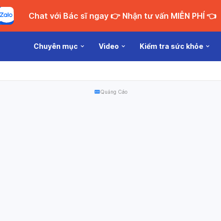
Chat với Bác sĩ ngay 👉 Nhận tư vấn MIỄN PHÍ 👈
Chuyên mục
Video
Kiểm tra sức khỏe
Quảng Cáo