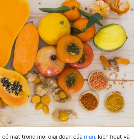
 có mặt trong mọi giai đoạn của
mụn
, kích hoạt và