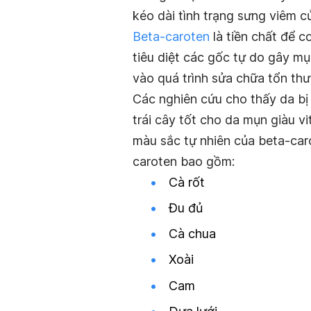
kéo dài tình trạng sưng viêm c
Beta-caroten
là tiền chất để c
tiêu diệt các gốc tự do gây mụ
vào quá trình sửa chữa tổn thư
Các nghiên cứu cho thấy da bị 
trái cây tốt cho da mụn giàu 
màu sắc tự nhiên của beta-caro
caroten bao gồm:
Cà rốt
Đu đủ
Cà chua
Xoài
Cam