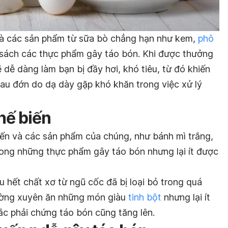
và các sản phẩm từ sữa bò chẳng hạn như kem,
phô
 sách các thực phẩm gây táo bón. Khi được thưởng
 dễ dàng làm bạn bị đầy hơi, khó tiêu, từ đó khiến
 đau đớn do dạ dày gặp khó khăn trong việc xử lý
hế biến
ến và các sản phẩm của chúng, như bánh mì trắng,
rong những thực phẩm gây táo bón nhưng lại ít được
u hết chất xơ từ ngũ cốc đã bị loại bỏ trong quá
hường xuyên ăn những món giàu
tinh bột
nhưng lại ít
ắc phải chứng táo bón cũng tăng lên.