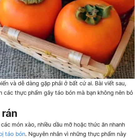
iến và dễ dàng gặp phải ở bất cứ ai. Bài viết sau,
ách các thực phẩm gây táo bón mà bạn không nên bỏ
 rán
n các món xào, nhiều dầu mỡ hoặc thức ăn nhanh
bị táo bón
. Nguyên nhân vì những thực phẩm này