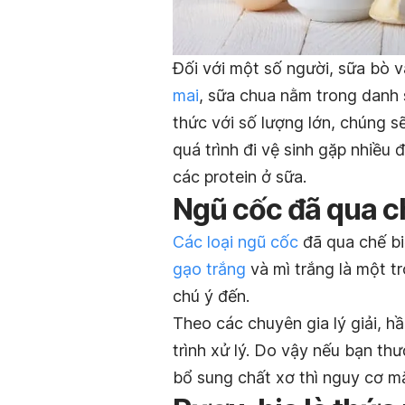
Đối với một số người, sữa bò 
mai
, sữa chua nằm trong danh
thức với số lượng lớn, chúng sẽ
quá trình đi vệ sinh gặp nhiều
các protein ở sữa.
Ngũ cốc đã qua c
Các loại ngũ cốc
đã qua chế bi
gạo trắng
và mì trắng là một t
chú ý đến.
Theo các chuyên gia lý giải, hầ
trình xử lý. Do vậy nếu bạn t
bổ sung chất xơ thì nguy cơ m