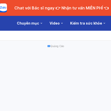
Chat với Bác sĩ ngay 👉 Nhận tư vấn MIỄN PHÍ 👈
Chuyên mục
Video
Kiểm tra sức khỏe
Quảng Cáo