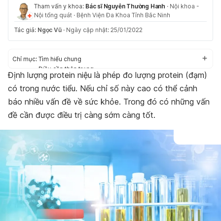
Tham vấn y khoa:
Bác sĩ Nguyễn Thường Hanh
·
Nội khoa -
Nội tổng quát
·
Bệnh Viện Đa Khoa Tỉnh Bắc Ninh
Tác giả:
Ngọc Vũ
·
Ngày cập nhật: 25/01/2022
Chỉ mục:
Tìm hiểu chung
Điều cần thận trọng
Định lượng protein niệu là phép đo lượng protein (đạm)
Quy trình định lượng protein niệu
có trong nước tiểu. Nếu chỉ số này cao có thể cảnh
báo nhiều vấn đề về sức khỏe. Trong đó có những vấn
đề cần được điều trị càng sớm càng tốt.