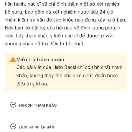
tiến hành, bác sĩ sẽ chỉ định thêm một số xét nghiệm
bổ sung, bao gồm cả xét nghiệm nước tiểu 24 giờ,
nhằm kiểm tra vấn đề sức khỏe nào đang xảy ra ở bạn.
Nếu bạn có bất kỳ câu hỏi nào về định lượng protein
niệu, hãy tham khảo ý kiến bác sĩ để được tư vấn
phương pháp hỗ trợ điều trị tốt nhất.
Miễn trừ trách nhiệm
Các bài viết của Hello Bacsi chỉ có tính chất tham
khảo, không thay thế cho việc chẩn đoán hoặc
điều trị y khoa.
NGUỒN THAM KHẢO
Protein in Urine (Proteinuria) Causes, Symptoms, & 
Treatments https://www.kidneyfund.org/kidney-
LỊCH SỬ PHIÊN BẢN
disease/kidney-problems/protein-in-urine.html Ngày 