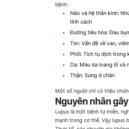
bệnh:
Não và hệ thần kinh: Nhức
tính cách
Đường tiêu hóa: Đau bụ
Tim: Vấn đề về van, viêm
Phổi: Tích tụ dịch trong
Da: Màu da loang lổ và 
Thận: Sưng ở chân
Một số người chỉ có triệu chứn
Nguyên nhân gây 
Lupus là một bệnh tự miễn, ngh
mạnh trong cơ thể. Vậy lupus b
Thực tế, các chuyên gia không