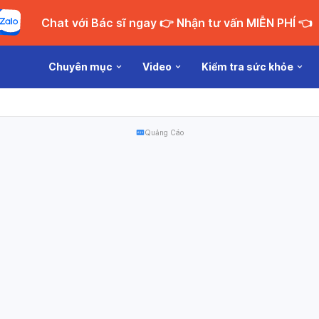
Chat với Bác sĩ ngay 👉 Nhận tư vấn MIỄN PHÍ 👈
Chuyên mục
Video
Kiểm tra sức khỏe
Quảng Cáo