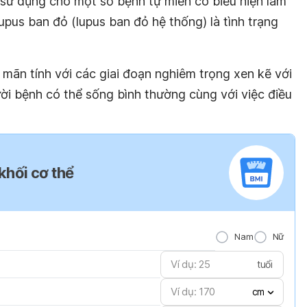
 sử dụng cho một số bệnh tự miễn có biểu hiện lâm
upus ban đỏ (lupus ban đỏ hệ thống) là tình trạng
mãn tính với các giai đoạn nghiêm trọng xen kẽ với
ời bệnh có thể sống bình thường cùng với việc điều
 khối cơ thể
Nam
Nữ
tuổi
cm