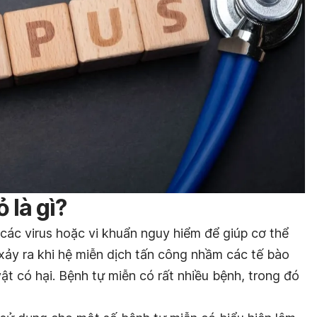
 là gì?
các virus hoặc vi khuẩn nguy hiểm để giúp cơ thể
xảy ra khi hệ miễn dịch tấn công nhầm các tế bào
vật có hại. Bệnh tự miễn có rất nhiều bệnh, trong đó