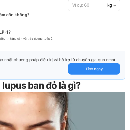
kg
giảm cân không?
GLP-1?
ều trị tăng cần và tiểu đường tuýp 2.
p nhật phương pháp điều trị và hỗ trợ từ chuyên gia qua email.
Tính ngay
lupus ban đỏ là gì?