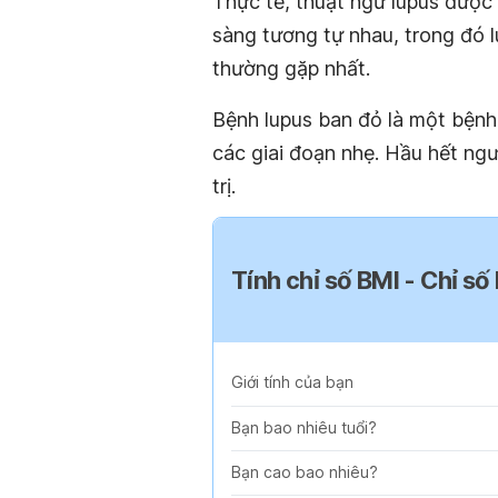
Thực tế, thuật ngữ lupus được
sàng tương tự nhau, trong đó l
thường gặp nhất.
Bệnh lupus ban đỏ là một bệnh 
các giai đoạn nhẹ. Hầu hết ngư
trị.
Tính chỉ số BMI - Chỉ số
Giới tính của bạn
Bạn bao nhiêu tuổi?
Bạn cao bao nhiêu?