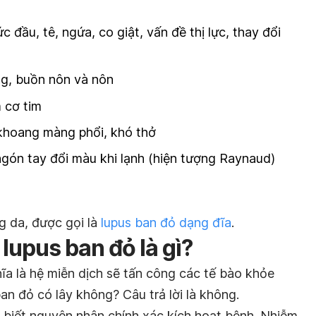
 đầu, tê, ngứa, co giật, vấn đề thị lực, thay đổi
ng, buồn nôn và nôn
 cơ tim
 khoang màng phổi, khó thở
ngón tay đổi màu khi lạnh (hiện tượng Raynaud)
g da, được gọi là
lupus ban đỏ dạng đĩa
.
lupus ban đỏ là gì?
ĩa là hệ miễn dịch sẽ tấn công các tế bào khỏe
an đỏ có lây không? Câu trả lời là không.
 biết nguyên nhân chính xác kích hoạt bệnh. Nhiễm