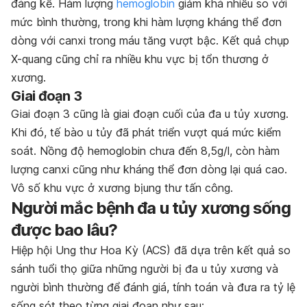
đáng kể. Hàm lượng
hemoglobin
giảm khá nhiều so với
mức bình thường, trong khi hàm lượng kháng thể đơn
dòng với canxi trong máu tăng vượt bậc. Kết quả chụp
X-quang cũng chỉ ra nhiều khu vực bị tổn thương ở
xương.
Giai đoạn 3
Giai đoạn 3 cũng là giai đoạn cuối của đa u tủy xương.
Khi đó, tế bào u tủy đã phát triển vượt quá mức kiểm
soát. Nồng độ hemoglobin chưa đến 8,5g/l, còn hàm
lượng canxi cũng như kháng thể đơn dòng lại quá cao.
Vô số khu vực ở xương bịung thư tấn công.
Người mắc bệnh đa u tủy xương sống
được bao lâu?
Hiệp hội Ung thư Hoa Kỳ (ACS) đã dựa trên kết quả so
sánh tuổi thọ giữa những người bị đa u tủy xương và
người bình thường để đánh giá, tính toán và đưa ra tỷ lệ
sống sót theo từng giai đoạn như sau: