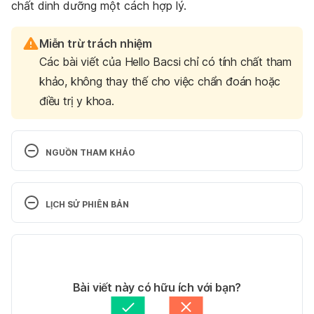
chất dinh dưỡng một cách hợp lý.
Miễn trừ trách nhiệm
Các bài viết của Hello Bacsi chỉ có tính chất tham
khảo, không thay thế cho việc chẩn đoán hoặc
điều trị y khoa.
NGUỒN THAM KHẢO
8 Health Foods That Are Harmful If You Eat Too 
Much
 https://www.healthline.com/nutrition/8-
LỊCH SỬ PHIÊN BẢN
health-foods-harmful-in-large-amounts 
Ngày truy 
cập: 16/10/2018
Phiên bản hiện tại
What if a person eats too many 
28/07/2020
vegetables? 
https://www.livestrong.com/article/51
Tác giả: 
Thảo Ly
Bài viết này có hữu ích với bạn?
2238-what-if-a-person-eats-too-many-
Thông tin kiểm chứng bởi:
Ban biên tập Hello Bacsi
vegetables/ 
Ngày truy cập: 16/10/2018
Cập nhật bởi: 
Hoàng Diệu Thu