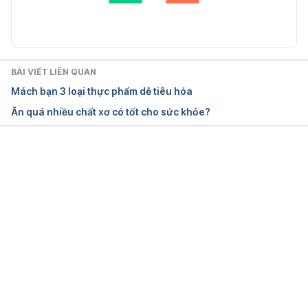
Yes, It is Possible to eat too many 
vegetables
 https://www.thedailymeal.com/healthy
-eating/yes-it-possible-eat-too-many-vegetables 
BÀI VIẾT LIÊN QUAN
Ngày truy cập: 16/10/2018
Mách bạn 3 loại thực phẩm dễ tiêu hóa
Ăn quá nhiều chất xơ có tốt cho sức khỏe?
Đang tải....