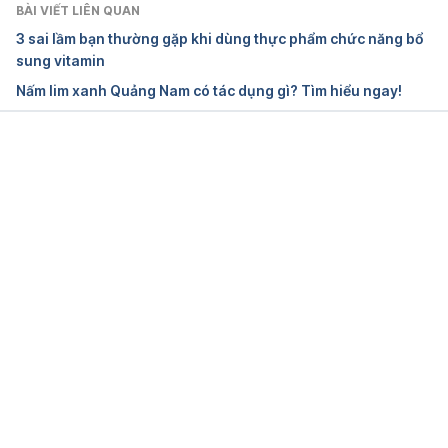
nutrition/a27633487/mushroom-health-benefits/
BÀI VIẾT LIÊN QUAN
3 sai lầm bạn thường gặp khi dùng thực phẩm chức năng bổ
Truy cập ngày 26/06/2019
sung vitamin
Nấm lim xanh Quảng Nam có tác dụng gì? Tìm hiểu ngay!
7 Health Benefits Of Mushrooms
https://www.dovemed.com/healthy-living/natural-
health/7-health-benefits-of-mushroom/
Đang tải....
Truy cập ngày 26/06/2019