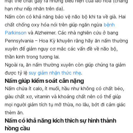
mặt thể chất gây ra những biểu hiện của lão hóa (chẳng
hạn như nếp nhăn trên da).
Nấm còn có khả năng bảo vệ não bộ khi ta về già. Hai
chất chống oxy hóa nói trên giúp ngăn ngừa
bệnh
Parkinson
và Alzheimer. Các nhà nghiên cứu ở bang
Pennsylvania – Hoa Kỳ khuyên rằng hãy ăn nấm thường
xuyên để giảm nguy cơ mắc các vấn đề về não bộ,
thần kinh trong tương lai.
Ngoài ra, ăn nấm thường xuyên còn giúp chúng ta giảm
được tỷ lệ
suy giảm nhận thức nhẹ
.
Nấm giúp kiểm soát cân nặng
Nấm chứa ít calo, ít muối, hầu như không có chất béo,
giàu chất xơ, vitamin và khoáng chất nên có thể giúp
mọi người giảm tích tụ mỡ thừa, no lâu, bớt đi cảm giác
thèm ăn.
Nấm có khả năng kích thich sự hình thành
hồng cầu