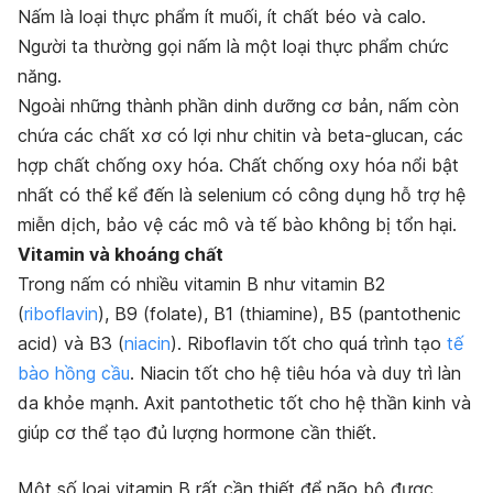
Nấm là loại thực phẩm ít muối, ít chất béo và calo.
Người ta thường gọi nấm là một loại thực phẩm chức
năng.
Ngoài những thành phần dinh dưỡng cơ bản, nấm còn
chứa các chất xơ có lợi như chitin và beta-glucan, các
hợp chất chống oxy hóa. Chất chống oxy hóa nổi bật
nhất có thể kể đến là selenium có công dụng hỗ trợ hệ
miễn dịch, bảo vệ các mô và tế bào không bị tổn hại.
Vitamin và khoáng chất
Trong nấm có nhiều vitamin B như vitamin B2
(
riboflavin
), B9 (folate), B1 (thiamine), B5 (pantothenic
acid) và B3 (
niacin
). Riboflavin tốt cho quá trình tạo
tế
bào hồng cầu
. Niacin tốt cho hệ tiêu hóa và duy trì làn
da khỏe mạnh. Axit pantothetic tốt cho hệ thần kinh và
giúp cơ thể tạo đủ lượng hormone cần thiết.
Một số loại vitamin B rất cần thiết để não bộ được