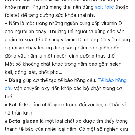
khỏe mạnh. Phụ nữ mang thai nên dùng
axit folic
(hoặc
folate) để tăng cường sức khỏe thai nhi.
♠
Nấm là một trong những nguồn cung cấp vitamin D
cho người ăn chay. Thường thì người ta dùng các sản
phẩm từ sữa để bổ sung vitamin D, nhưng đối với những
người ăn chay không dùng sản phẩm có nguồn gốc
động vật, nấm là một nguồn dinh dưỡng thay thế.
Một số khoáng chất khác trong nấm bao gồm selen,
kali, đồng, sắt, phốt pho…
♠ Đồng
giúp cơ thể tạo tế bào hồng cầu.
Tế bào hồng
cầu
vận chuyển oxy đến khắp các bộ phận trong cơ
thể.
♠ Kali
là khoáng chất quan trọng đối với tim, cơ bắp và
hệ thần kinh.
♠ Beta-glucan
là một loại chất xơ được tìm thấy trong
thành tế bào của nhiều loại nấm. Có một số nghiên cứu