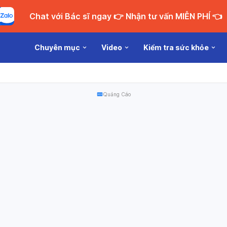
Chat với Bác sĩ ngay 👉 Nhận tư vấn MIỄN PHÍ 👈
Chuyên mục
Video
Kiểm tra sức khỏe
Quảng Cáo