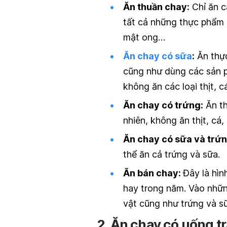
Ăn thuần chay:
Chỉ ăn c
tất cả những thực phẩm c
mật ong…
Ăn chay có sữa
:
Ăn thực
cũng như dùng các sản p
không ăn các loại thịt, c
Ăn chay có trứng:
Ăn th
nhiên, không ăn thịt, cá
Ăn chay có sữa và trứn
thể ăn cả trứng và sữa.
Ăn bán chay:
Đây là hìn
hay trong năm. Vào nhữ
vật cũng như trứng và s
2. Ăn chay có uống 