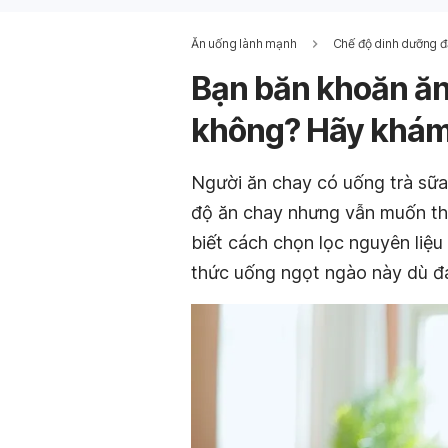
Ăn uống lành mạnh
Chế độ dinh dưỡng đ
Bạn băn khoăn ăn
không? Hãy khám
Người ăn chay có uống trà sữa
độ ăn chay nhưng vẫn muốn th
biết cách chọn lọc nguyên liệu 
thức uống ngọt ngào này dù đa