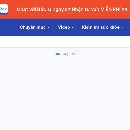
Chat với Bác sĩ ngay 👉 Nhận tư vấn MIỄN PHÍ 👈
Chuyên mục
Video
Kiểm tra sức khỏe
Quảng Cáo