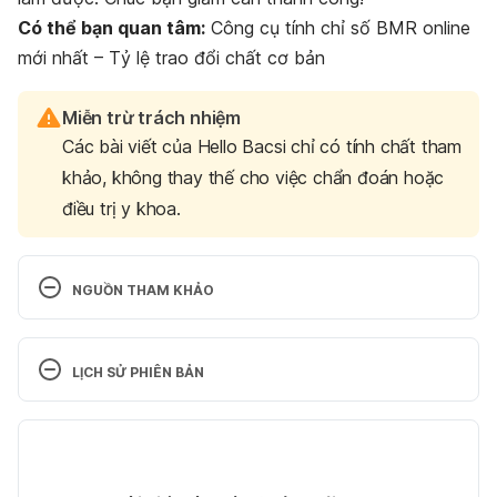
Có thể bạn quan tâm:
Công cụ tính chỉ số BMR online
mới nhất – Tỷ lệ trao đổi chất cơ bản
Miễn trừ trách nhiệm
Các bài viết của Hello Bacsi chỉ có tính chất tham
khảo, không thay thế cho việc chẩn đoán hoặc
điều trị y khoa.
NGUỒN THAM KHẢO
5 Things You Should NEVER Do When Starting a 
New Diet 
LỊCH SỬ PHIÊN BẢN
https://www.mayoclinic.org/healthy-
Phiên bản hiện tại
lifestyle/weight-loss/in-depth/mayo-clinic-diet/art-
20045460
24/04/2024
Tác giả: 
Hà Thu