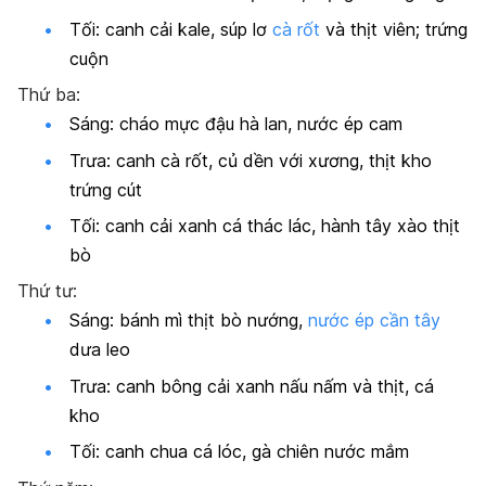
Tối: canh cải kale, súp lơ
cà rốt
và thịt viên; trứng
cuộn
Thứ ba:
Sáng: cháo mực đậu hà lan, nước ép cam
Trưa: canh cà rốt, củ dền với xương, thịt kho
trứng cút
Tối: canh cải xanh cá thác lác, hành tây xào thịt
bò
Thứ tư:
Sáng: bánh mì thịt bò nướng,
nước ép cần tây
dưa leo
Trưa: canh bông cải xanh nấu nấm và thịt, cá
kho
Tối: canh chua cá lóc, gà chiên nước mắm