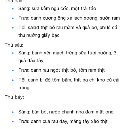
Thứ năm:
Sáng: sữa kèm ngũ cốc, một trái táo
Trưa: canh xương ống xà lách xoong, sườn ram
Tối: salad thịt bò rau mầm và quả bơ, phi lê cá
thu nướng giấy bạc
Thứ sáu:
Sáng: bánh yến mạch trứng sữa tươi nướng, 3
quả dâu tây
Trưa: canh rau ngót thịt bò, tôm ram thịt
Tối: canh bí đỏ tôm bằm, thịt ba chỉ kho củ cải
trắng
Thứ bảy:
Sáng: bún bò, nước chanh nha đam mật ong
Trưa: canh cua rau đay, măng tây xào thịt