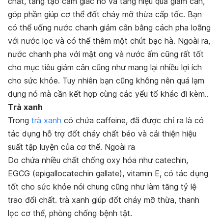
chất, tăng tạo cảm giác no và tăng hiệu quả giảm cân,
góp phần giúp cơ thể
đốt cháy mỡ thừa cấp tốc
. Bạn
có thể uống
nước chanh giảm cân
bằng cách pha loãng
với nước lọc và có thể thêm một chút bạc hà. Ngoài ra,
nước chanh pha với mật ong và nước ấm cũng rất tốt
cho mục tiêu giảm cân cũng như mang lại nhiều lợi ích
cho sức khỏe. Tuy nhiên bạn cũng không nên quá lạm
dụng nó mà cần kết hợp cùng các yếu tố khác đi kèm..
Trà xanh
Trong
trà xanh
có chứa
caffeine
, đã được chỉ ra là có
tác dụng hỗ trợ đốt cháy chất béo và cải thiện hiệu
suất tập luyện của cơ thể. Ngoài ra
Do chứa nhiều chất chống oxy hóa như catechin,
EGCG
(
epigallocatechin gallate)
,
vitamin E
,
có tác dụng
tốt cho sức khỏe nói chung cũng như làm tăng tỷ lệ
trao đổi chất.
trà xanh giúp đốt cháy mỡ thừa, thanh
lọc cơ thể, phòng chống bệnh tật.