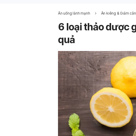
Ăn uống lành mạnh
Ăn kiêng & Giảm cân
6 loại thảo dược 
quả