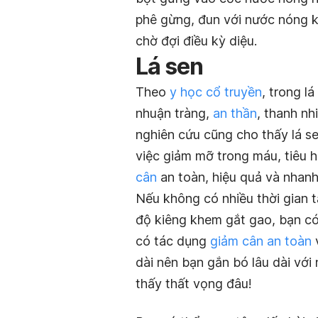
phê gừng, đun với nước nóng k
chờ đợi điều kỳ diệu.
Lá sen
Theo
y học cổ truyền
, trong l
nhuận tràng,
an thần
, thanh nh
nghiên cứu cũng cho thấy lá s
việc giảm mỡ trong máu, tiêu 
cân
an toàn, hiệu quả và nhan
Nếu không có nhiều thời gian 
độ kiêng khem gắt gao, bạn có 
có tác dụng
giảm cân an toàn
v
dài nên bạn gắn bó lâu dài vớ
thấy thất vọng đâu!