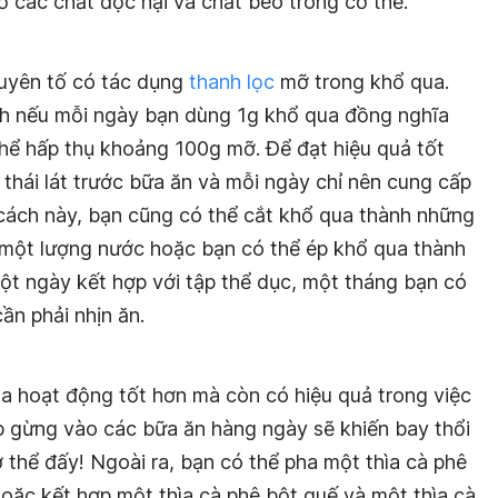
ỏ các chất độc hại và chất béo trong cơ thể.
guyên tố có tác dụng
thanh lọc
mỡ trong khổ qua.
h nếu mỗi ngày bạn dùng 1g khổ qua đồng nghĩa
thể hấp thụ khoảng 100g mỡ. Để đạt hiệu quả tốt
thái lát trước bữa ăn và mỗi ngày chỉ nên cung cấp
cách này, bạn cũng có thể cắt khổ qua thành những
 một lượng nước hoặc bạn có thể ép khổ qua thành
 một ngày kết hợp với tập thể dục, một tháng bạn có
n phải nhịn ăn.
óa hoạt động tốt hơn mà còn có hiệu quả trong việc
p gừng vào các bữa ăn hàng ngày sẽ khiến bay thổi
 thể đấy! Ngoài ra, bạn có thể pha một thìa cà phê
ặc kết hợp một thìa cà phê bột quế và một thìa cà