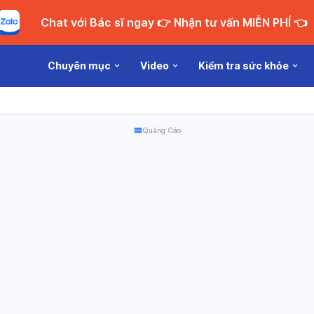
Chat với Bác sĩ ngay 👉 Nhận tư vấn MIỄN PHÍ 👈
Chuyên mục
Video
Kiểm tra sức khỏe
Quảng Cáo