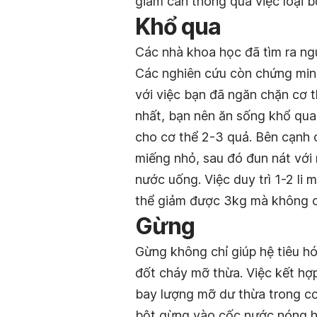
giảm cân thông qua việc loại b
Khổ qua
Các nhà khoa học đã tìm ra n
Các nghiên cứu còn chứng min
với việc bạn đã ngăn chặn cơ 
nhất, bạn nên ăn sống khổ qua 
cho cơ thể 2-3 quả. Bên cạnh 
miếng nhỏ, sau đó đun nát với
nước uống. Việc duy trì 1-2 li
thể giảm được 3kg mà không cầ
Gừng
Gừng không chỉ giúp hệ tiêu h
đốt cháy mỡ thừa. Việc kết hợ
bay lượng mỡ dư thừa trong cơ
bột gừng vào cốc nước nóng ho