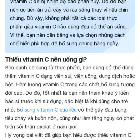
Vitamin C dễ bị nhiệt độ cao phân hủy. Do đó bạn
nên ưu tiên ăn trái cây và rau sống thay vì nấu chín
chúng. Dù vậy, không phải tất cả các loại thực
phẩm giàu vitamin C nào cũng đều có thể ăn sống.
Vì thế, bạn nên cân bằng và lựa chọn những cách
chế biến phù hợp để bổ sung chúng hàng ngày.
Thiếu vitamin C nên uống gì?
Bên cạnh bổ sung từ thực phẩm, bạn cũng có thể dùng
thêm vitamin C dạng viên sủi, viên uống, dung dịch hoặc
bột. Hàm lượng vitamin C trong các chất bổ sung tương
đối cao. Do đó, tốt nhất là bạn nên tham khảo ý kiến
bác sĩ trước khi sử dụng, đặc biệt là khi dùng cho trẻ
nhỏ.
Bổ sung vitamin C quá liều
có thể gây đau bụng,
tiêu chảy và buồn nôn, cũng như làm tăng nguy cơ phát
triển sỏi thận oxalat ở nam giới.
Hy vọng bài viết đã giúp bạn
hiểu được thiếu vitamin C