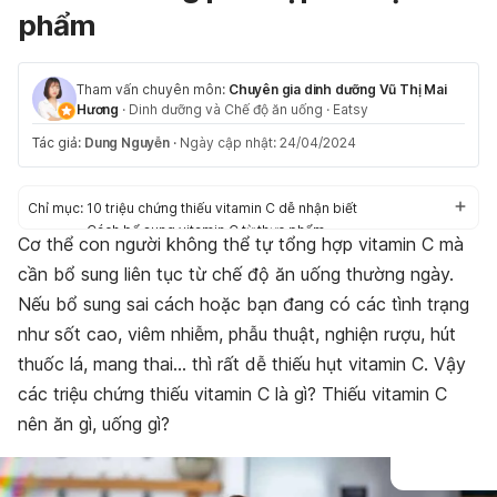
phẩm
Tham vấn chuyên môn:
Chuyên gia dinh dưỡng Vũ Thị Mai
Hương
·
Dinh dưỡng và Chế độ ăn uống
·
Eatsy
Tác giả:
Dung Nguyễn
·
Ngày cập nhật: 24/04/2024
Chỉ mục:
10 triệu chứng thiếu vitamin C dễ nhận biết
Cách bổ sung vitamin C từ thực phẩm
Cơ thể con người không thể tự tổng hợp vitamin C mà
cần bổ sung liên tục từ chế độ ăn uống thường ngày.
Nếu bổ sung sai cách hoặc bạn đang có các tình trạng
như sốt cao, viêm nhiễm, phẫu thuật, nghiện rượu, hút
thuốc lá, mang thai… thì rất dễ thiếu hụt vitamin C. Vậy
các triệu chứng thiếu vitamin C là gì? Thiếu vitamin C
nên ăn gì, uống gì?