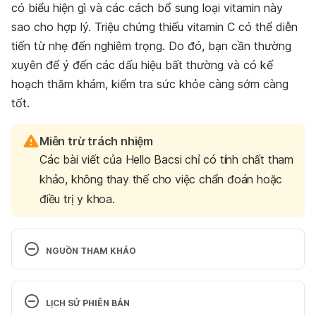
có biểu hiện gì và các cách bổ sung loại vitamin này
sao cho hợp lý. Triệu chứng thiếu vitamin C có thể diễn
tiến từ nhẹ đến nghiêm trọng. Do đó, bạn cần thường
xuyên để ý đến các dấu hiệu bất thường và có kế
hoạch thăm khám, kiểm tra sức khỏe càng sớm càng
tốt.
Miễn trừ trách nhiệm
Các bài viết của Hello Bacsi chỉ có tính chất tham
khảo, không thay thế cho việc chẩn đoán hoặc
điều trị y khoa.
NGUỒN THAM KHẢO
Vitamin C
LỊCH SỬ PHIÊN BẢN
https://www.ncbi.nlm.nih.gov/books/NBK225480/