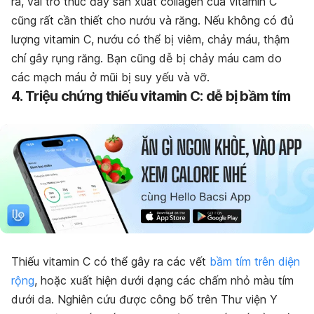
ra, vai trò thúc đẩy sản xuất collagen của vitamin C
cũng rất cần thiết cho nướu và răng. Nếu không có đủ
lượng vitamin C, nướu có thể bị viêm, chảy máu, thậm
chí gây rụng răng. Bạn cũng dễ bị chảy máu cam do
các mạch máu ở mũi bị suy yếu và vỡ.
4. Triệu chứng thiếu vitamin C: dễ bị bầm tím
Thiếu vitamin C có thể gây ra các vết
bầm tím trên diện
rộng
, hoặc xuất hiện dưới dạng các chấm nhỏ màu tím
dưới da.
Nghiên cứu được công bố trên Thư viện Y