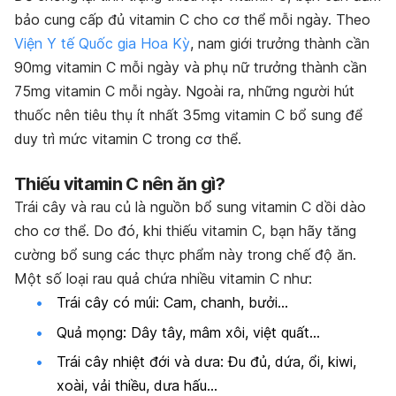
bảo cung cấp đủ vitamin C cho cơ thể mỗi ngày.
Theo
Viện Y tế Quốc gia Hoa Kỳ
, nam giới trưởng thành cần
90mg vitamin C mỗi ngày và phụ nữ trưởng thành cần
75mg vitamin C mỗi ngày. Ngoài ra, những người hút
thuốc nên tiêu thụ ít nhất 35mg vitamin C bổ sung để
duy trì mức vitamin C trong cơ thể.
Thiếu vitamin C nên ăn gì?
Trái cây và rau củ là nguồn bổ sung vitamin C dồi dào
cho cơ thể. Do đó, khi thiếu vitamin C, bạn hãy tăng
cường bổ sung các thực phẩm này trong chế độ ăn.
Một số loại rau quả chứa nhiều vitamin C như:
Trái cây có múi: Cam, chanh, bưởi…
Quả mọng: Dây tây, mâm xôi, việt quất…
Trái cây nhiệt đới và dưa: Đu đủ, dứa, ổi, kiwi,
xoài, vải thiều, dưa hấu…