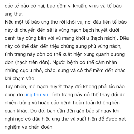
các tế bào có hại, bao gồm vi khuẩn, virus và tế bào
ung thư.
Nếu một tế bào ung thư rời khỏi vú, nơi đầu tiên tế bào
này di chuyển đến sẽ là vùng hạch bạch huyết dưới
cánh tay cùng bên với vú mang khối u
(hạch nách)
. Điều
này có thể dẫn đến triệu chứng sưng phù vùng nách,
tình trạng này còn có thể xuất hiện xung quanh xương
đòn
(hạch trên đòn)
. Người bệnh có thể cảm nhận
những cục u nhỏ, chắc, sưng và có thể mềm
đến chắc
khi chạm vào.
Tuy nhiên, mô bạch huyết thay đổi không phải lúc nào
cũng do
ung thư vú
. Tình trạng này có thể thay đổi do
nhiễm trùng vú hoặc các bệnh hoàn toàn không liên
quan khác. Do đó, bạn cần đến gặp bác sĩ ngay khi
nghi ngờ có dấu hiệu ung thư vú xuất hiện để được xét
nghiệm và chẩn đoán.