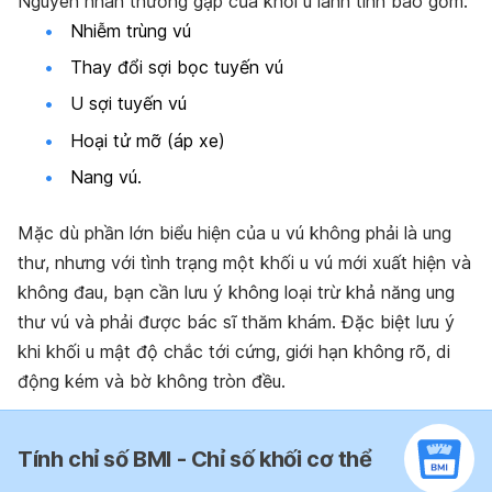
Nguyên nhân thường gặp của khối u lành tính bao gồm:
Nhiễm trùng vú
Thay đổi sợi bọc tuyến vú
U sợi tuyến vú
Hoại tử mỡ (áp xe)
Nang vú.
Mặc dù phần lớn biểu hiện của u vú không phải là ung
thư, nhưng với tình trạng một khối u vú mới xuất hiện và
không đau, bạn cần lưu ý không loại trừ khả năng ung
thư vú và phải được bác sĩ thăm khám. Đặc biệt lưu ý
khi khối u mật độ chắc tới cứng, giới hạn không rõ, di
động kém và bờ không tròn đều.
Tính chỉ số BMI - Chỉ số khối cơ thể