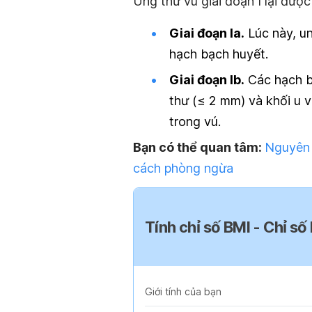
Ung thư vú giai đoạn I lại được
Giai đoạn Ia.
Lúc này, un
hạch bạch huyết.
Giai đoạn Ib.
Các hạch b
thư (≤ 2 mm) và khối u v
trong vú.
Bạn có thể quan tâm:
Nguyên 
cách phòng ngừa
Tính chỉ số BMI - Chỉ số
Giới tính của bạn