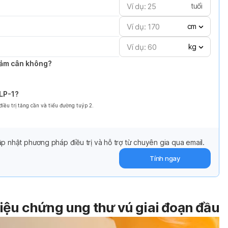
tuổi
cm
kg
giảm cân không?
GLP-1?
ều trị tăng cần và tiểu đường tuýp 2.
p nhật phương pháp điều trị và hỗ trợ từ chuyên gia qua email.
Tính ngay
riệu chứng ung thư vú giai đoạn đầu