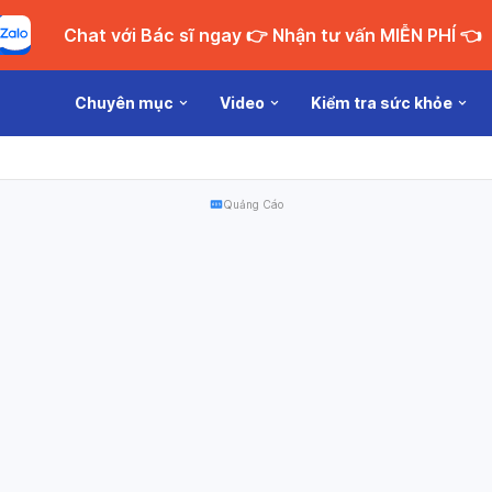
Chat với Bác sĩ ngay 👉 Nhận tư vấn MIỄN PHÍ 👈
Chuyên mục
Video
Kiểm tra sức khỏe
Quảng Cáo