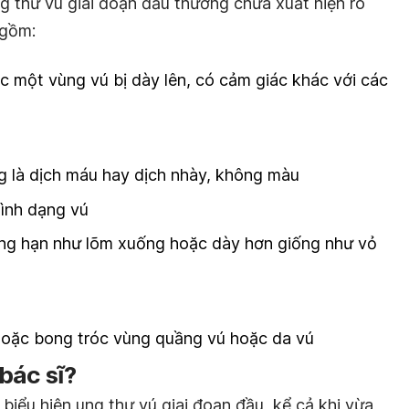
g thư vú giai đoạn đầu thường chưa xuất hiện rõ
 gồm:
c một vùng vú bị dày lên, có cảm giác khác với các
g là dịch máu hay dịch nhày, không màu
hình dạng vú
ẳng hạn như lõm xuống hoặc dày hơn giống như vỏ
 hoặc bong tróc vùng quầng vú hoặc da vú
bác sĩ?
biểu hiện ung thư vú giai đoạn đầu, kể cả khi vừa