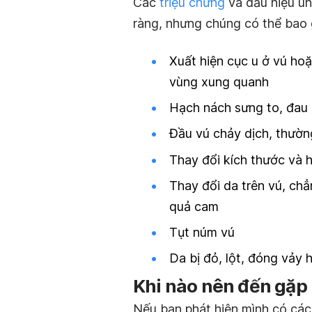
Các
triệu chứng
và
dấu hiệu
un
ràng, nhưng chúng có thể bao
Xuất hiện cục u ở vú hoặ
vùng xung quanh
Hạch nách sưng to, đau
Đầu vú chảy dịch, thườn
Thay đổi kích thước và 
Thay đổi da trên vú, ch
quả cam
Tụt núm vú
Da bị đỏ, lột, đóng vảy
Khi nào nên đến gặp 
Nếu bạn phát hiện mình có các 