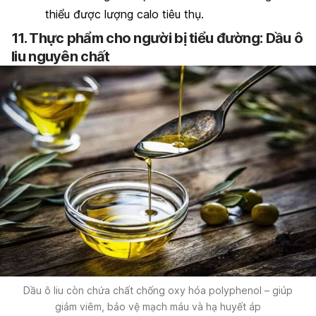
thiểu được lượng calo tiêu thụ.
11. Thực phẩm cho người bị tiểu đường: Dầu
ô
liu nguyên chất
Dầu ô liu còn chứa chất chống oxy hóa polyphenol – giúp
giảm viêm, bảo vệ mạch máu và hạ huyết áp