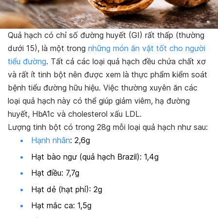
Quả hạch có chỉ số đường huyết (GI) rất thấp (thường
dưới 15), là một trong
những món ăn vặt tốt cho người
tiểu đường
. Tất cả các loại quả hạch đều chứa chất xơ
và rất ít tinh bột
nên được xem là thực phẩm kiểm soát
bệnh tiểu đường hữu hiệu.
Việc thường xuyên ăn các
loại quả hạch này có thể giúp giảm viêm, hạ đường
huyết, HbA1c và cholesterol xấu LDL.
Lượng tinh bột có trong 28g mỗi loại quả hạch như sau:
Hạnh nhân
: 2,6g
Hạt bào ngư (quả hạch Brazil): 1,4g
Hạt điều: 7,7g
Hạt dẻ (hạt phỉ): 2g
Hạt mắc ca: 1,5g