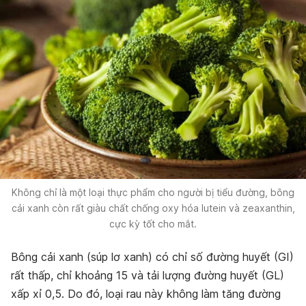
Không chỉ là một loại thực phẩm cho người bị tiểu đường, bông
cải xanh còn rất giàu chất chống oxy hóa lutein và zeaxanthin,
cực kỳ tốt cho mắt.
Bông cải xanh (súp lơ xanh) có chỉ số đường huyết (GI)
rất thấp, chỉ khoảng 15 và tải lượng đường huyết (GL)
xấp xỉ 0,5. Do đó, loại rau này không làm tăng đường