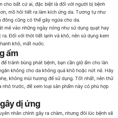
n cho bất cứ ai, đặc biệt là đối với người bị bệnh
n, mồ hôi tiết ra làm kích ứng da. Tương tự như
ùa đông cũng có thể gây ngứa cho da.
át mẻ vào những ngày nóng như sử dụng quạt hay
t ra. Đối với thời tiết lạnh và khô, nên sử dụng kem
 hanh khô, mất nước.
ng ẩm
 để tránh bùng phát bệnh, bạn cần giữ ẩm cho làn
ể ngăn không cho da không quá khô hoặc nứt nẻ. Hãy
hẹ, không mùi hương để sử dụng. Tốt nhất, nên thử
 nhỏ trước, để xem loại sản phẩm này có phù hợp
gây dị ứng
yên nhân chính gây ra chàm, nhưng đôi lúc bệnh sẽ