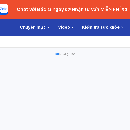
Chat với Bác sĩ ngay 👉 Nhận tư vấn MIỄN PHÍ 👈
Chuyên mục
Video
Kiểm tra sức khỏe
Quảng Cáo