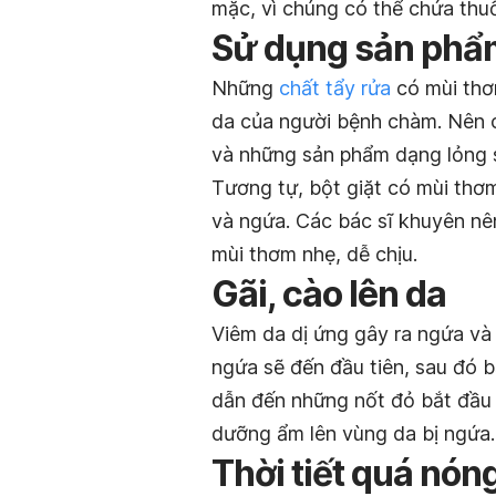
mặc, vì chúng có thể chứa thu
Sử dụng sản phẩm
Những
chất tẩy rửa
có mùi thơm
da của người bệnh chàm. Nên 
và những sản phẩm dạng lỏng s
Tương tự, bột giặt có mùi thơ
và ngứa. Các bác sĩ khuyên nê
mùi thơm nhẹ, dễ chịu.
Gãi, cào lên da
Viêm da dị ứng gây ra ngứa v
ngứa sẽ đến đầu tiên, sau đó 
dẫn đến những nốt đỏ bắt đầu 
dưỡng ẩm lên vùng da bị ngứa.
Thời tiết quá nón