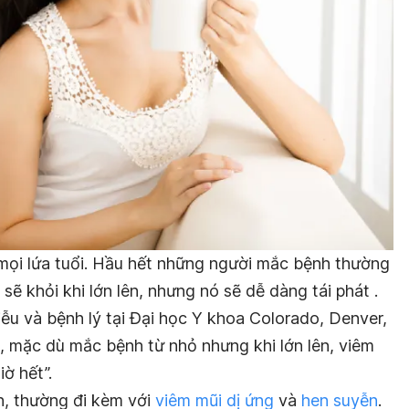
mọi lứa tuổi. Hầu hết những người mắc bệnh thường
 sẽ khỏi khi lớn lên, nhưng nó sẽ dễ dàng tái phát .
iễu và bệnh lý tại Đại học Y khoa Colorado, Denver,
i, mặc dù mắc bệnh từ nhỏ nhưng khi lớn lên, viêm
ờ hết”.
n, thường đi kèm với
viêm mũi dị ứng
và
hen suyễn
.