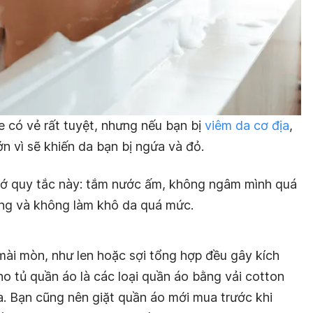
 có vẻ rất tuyệt, nhưng nếu bạn bị
viêm da cơ địa
,
lớn vì sẽ khiến da bạn bị ngứa và đỏ.
hớ quy tắc này: tắm nước ấm, không ngâm mình quá
àng và không làm khô da quá mức.
 mài mòn, như len hoặc sợi tổng hợp đều gây kích
ho tủ quần áo là các loại quần áo bằng vải cotton
a. Bạn cũng nên giặt quần áo mới mua trước khi