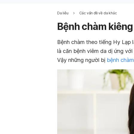
Da liễu
Các vấn đề về da khác
Bệnh chàm kiêng 
Bệnh chàm theo tiếng Hy Lạp l
là căn bệnh viêm da dị ứng với
Vậy những người bị
bệnh chàm