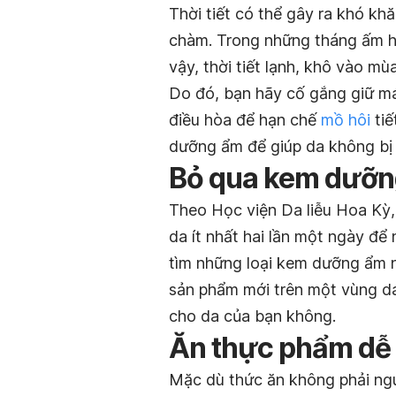
Thời tiết có thể gây ra khó khă
chàm. Trong những tháng ấm hơ
vậy, thời tiết lạnh, khô vào m
Do đó, bạn hãy cố gắng giữ m
điều hòa để hạn chế
mồ hôi
tiế
dưỡng ẩm để giúp da không bị
Bỏ qua kem dưỡ
Theo Học viện Da liễu Hoa Kỳ,
da ít nhất hai lần một ngày đ
tìm những loại kem dưỡng ẩm n
sản phẩm mới trên một vùng da
cho da của bạn không.
Ăn thực phẩm dễ 
Mặc dù thức ăn không phải ngu