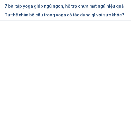
Ngày truy cập:
 05.01.2019
7 bài tập yoga giúp ngủ ngon, hỗ trợ chữa mất ngủ hiệu quả
Tư thế chim bồ câu trong yoga có tác dụng gì với sức khỏe?
10 Yoga Poses For Sore Muscles That Feel 
Sensational When Your Body’s Craving Relief
https://www.elitedaily.com/p/10-yoga-poses-for-
Đang tải....
sore-muscles-that-feel-sensational-when-your-
bodys-craving-relief-9862162
Ngày truy cập:
 05.01.2019