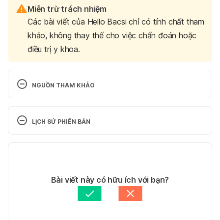
Miễn trừ trách nhiệm
Các bài viết của Hello Bacsi chỉ có tính chất tham
khảo, không thay thế cho việc chẩn đoán hoặc
điều trị y khoa.
NGUỒN THAM KHẢO
Exercise for a Healthy Heart
LỊCH SỬ PHIÊN BẢN
https://www.webmd.com/fitness-
exercise/guide/exercise-healthy-heart#1
Phiên bản hiện tại
Ngày truy cập: 27.09.2018
06/11/2018
Tác giả: 
Vũ Thị Quỳnh Như
Bài viết này có hữu ích với bạn?
Cardio Exercise Definition And Benefits
Tham vấn y khoa: 
Bác sĩ Nguyễn Thường Hanh
Cập nhật bởi: 
Bác sĩ Nguyễn Thường Hanh
https://www.healthstatus.com/health_blog/wellness