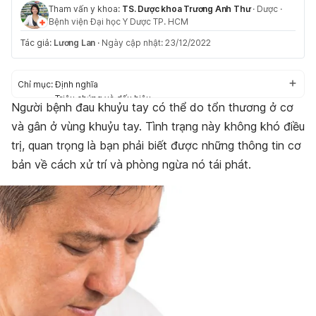
Tham vấn y khoa:
TS. Dược khoa Trương Anh Thư
·
Dược
·
Bệnh viện Đại học Y Dược TP. HCM
Tác giả:
Lương Lan
·
Ngày cập nhật: 23/12/2022
Chỉ mục:
Định nghĩa
Triệu chứng và dấu hiệu
Người bệnh đau khuỷu tay có thể do tổn thương ở cơ
Nguyên nhân
và gân ở vùng khuỷu tay. Tình trạng này không khó điều
Nguy cơ
Điều trị
trị, quan trọng là bạn phải biết được những thông tin cơ
Phong cách sống và thói quen sinh hoạt
bản về cách xử trí và phòng ngừa nó tái phát.