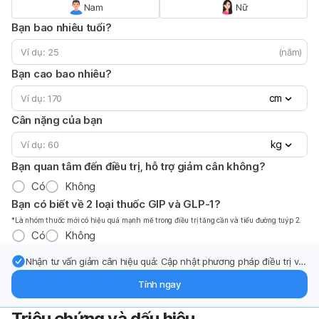
Nam
Nữ
Bạn bao nhiêu tuổi?
(năm)
Bạn cao bao nhiêu?
cm
Cân nặng của bạn
kg
Bạn quan tâm đến điều trị, hỗ trợ giảm cân không?
Có
Không
Bạn có biết về 2 loại thuốc GIP và GLP-1?
*Là nhóm thuốc mới có hiệu quả mạnh mẽ trong điều trị tăng cần và tiểu đường tuýp 2.
Có
Không
Nhận tư vấn giảm cân hiệu quả: Cập nhật phương pháp điều trị và
hỗ trợ từ chuyên gia qua email.
Tính ngay
Triệu chứng và dấu hiệu