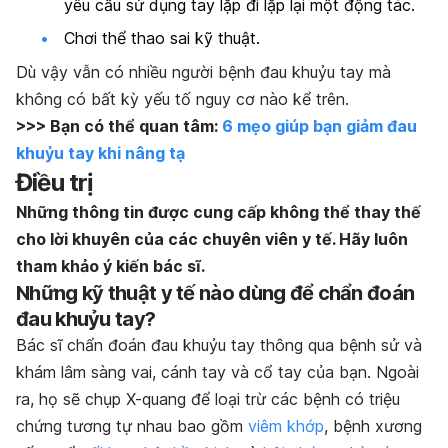
yêu cầu sử dụng tay lặp đi lặp lại một động tác.
Chơi thể thao sai kỹ thuật.
Dù vậy vẫn có nhiều người bệnh đau khuỷu tay mà
không có bất kỳ yếu tố nguy cơ nào kể trên.
>>> Bạn có thể quan tâm:
6 mẹo giúp bạn giảm đau
khuỷu tay khi nâng tạ
Điều trị
Những thông tin được cung cấp không thể thay thế
cho lời khuyên của các chuyên viên y tế. Hãy luôn
tham khảo ý kiến bác sĩ.
Những kỹ thuật y tế nào dùng để chẩn đoán
đau khuỷu tay?
Bác sĩ chẩn đoán đau khuỷu tay thông qua bệnh sử và
khám lâm sàng vai, cánh tay và cổ tay của bạn. Ngoài
ra, họ sẽ chụp X-quang để loại trừ các bệnh có triệu
chứng tương tự nhau bao gồm
viêm khớp
, bệnh xương