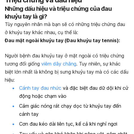
Những dấu hiệu và triệu chứng của đau
khuỷu tay là gì?
Tùy nguyên nhân mà bạn sẽ có những triệu chứng đau
ở khuỷu tay khác nhau, cụ thể là:
Đau mặt ngoài khuỷu tay (Đau khuỷu tay tennis):
Người bệnh đau khuỷu tay ở mặt ngoài có triệu chứng
tương đối giống
viêm dây chằng
. Tuy nhiên, sự khác
biệt lớn nhất là không bị sưng khuỷu tay mà có các dấu
hiệu:
Cánh tay đau nhức
và đặc biệt đau dữ dội khi cử
động hoặc chạm vào
Cảm giác nóng rát chạy dọc từ khuỷu tay đến
cánh tay
Cơn đau kéo dài liên tục, kể cả khi nghỉ ngơi
Tay yếu và gặp khó khăn khi nâng vật, nắm chặt