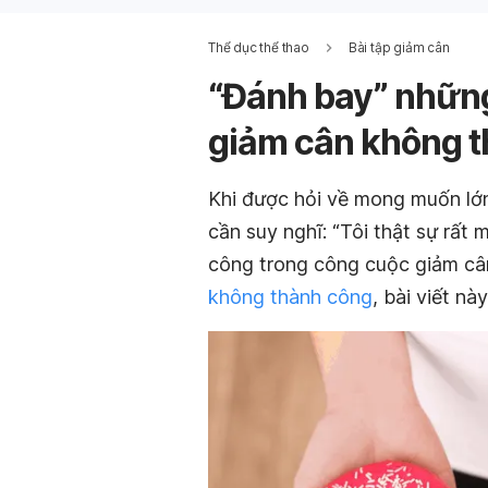
Thể dục thể thao
Bài tập giảm cân
“Đánh bay” những
giảm cân không 
Khi được hỏi về mong muốn lớn 
cần suy nghĩ: “Tôi thật sự rất 
công trong công cuộc giảm câ
không thành công
, bài viết nà