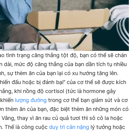
vào tình trạng căng thẳng tột độ, bạn có thể sẽ chán
an dài, mức độ căng thẳng của bạn dần tích tụ nhiều
h, sự thèm ăn của bạn lại có xu hướng tăng lên.
hiến đấu hoặc bị đánh bại” của cơ thể sẽ được kích
hẳng, khi nồng độ cortisol (tức là hormone gây
 khiến
lượng đường
trong cơ thể bạn giảm sút và cơ
 cơn thèm ăn của bạn, đặc biệt thèm ăn những món có
Vâng, thay vì ăn rau củ quả tươi thì sô cô la hoặc
n. Thế là công cuộc
duy trì cân nặng
lý tưởng hoặc