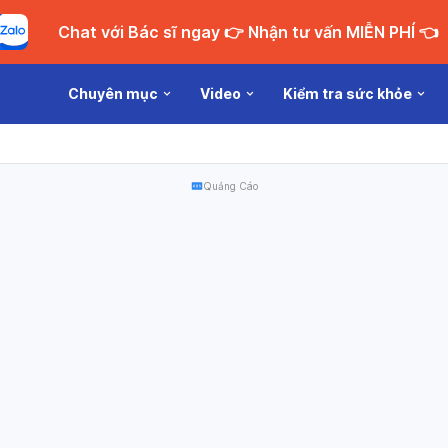
Chat với Bác sĩ ngay 👉 Nhận tư vấn MIỄN PHÍ 👈
Chuyên mục
Video
Kiểm tra sức khỏe
Quảng Cáo