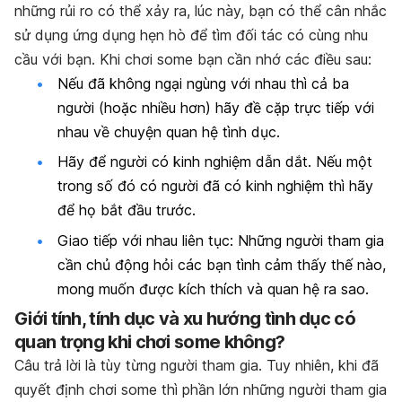
những rủi ro có thể xảy ra, lúc này, bạn có thể cân nhắc
sử dụng ứng dụng hẹn hò để tìm đối tác có cùng nhu
cầu với bạn. Khi chơi some bạn cần nhớ các điều sau:
Nếu đã không ngại ngùng với nhau thì cả ba
người (hoặc nhiều hơn) hãy đề cặp trực tiếp với
nhau về chuyện quan hệ tình dục.
Hãy để người có kinh nghiệm dẫn dắt. Nếu một
trong số đó có người đã có kinh nghiệm thì hãy
để họ bắt đầu trước.
Giao tiếp với nhau liên tục: Những người tham gia
cần chủ động hỏi các bạn tình cảm thấy thế nào,
mong muốn được kích thích và quan hệ ra sao.
Giới tính, tính dục và xu hướng tình dục có
quan trọng khi chơi some không?
Câu trả lời là tùy từng người tham gia. Tuy nhiên, khi đã
quyết định chơi some thì phần lớn những người tham gia