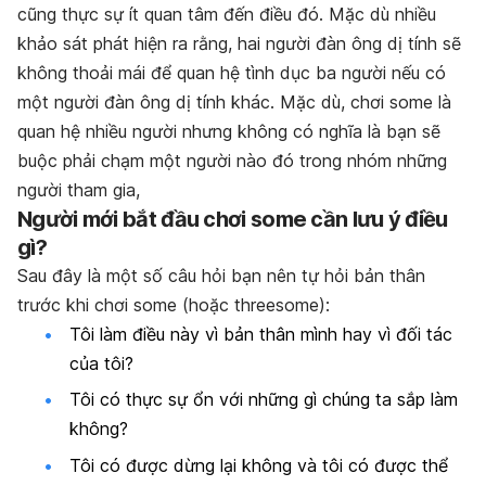
cũng thực sự ít quan tâm đến điều đó. Mặc dù nhiều
khảo sát phát hiện ra rằng, hai người đàn ông dị tính sẽ
không thoải mái để quan hệ tình dục ba người nếu có
một người đàn ông dị tính khác. Mặc dù, chơi some là
quan hệ nhiều người nhưng không có nghĩa là bạn sẽ
buộc phải chạm một người nào đó trong nhóm những
người tham gia,
Người mới bắt đầu chơi some cần lưu ý điều
gì?
Sau đây là một số câu hỏi bạn nên tự hỏi bản thân
trước khi chơi some (hoặc threesome):
Tôi làm điều này vì bản thân mình hay vì đối tác
của tôi?
Tôi có thực sự ổn với những gì chúng ta sắp làm
không?
Tôi có được dừng lại không và tôi có được thể