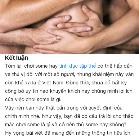
Kết luận
Tóm lại, chơi some hay
tình dục tập thể
có thể hấp dẫn
và thú vị đối với một số người, nhưng khái niệm này vẫn
còn khá xa lạ ở Việt Nam. Đồng thời, chưa có bất kỳ
công bố uy tín nào khuyến khích hay chứng minh lợi ích
của việc chơi some là gì.
Vậy nên bạn hãy thật cẩn trọng với quyết định của
chính mình nhé. Như vậy, bạn đã có câu trả lời cho thắc
mắc chơi some là gì và có nên thử some hay không?
Hy vọng bài viết đã mang đến những thông tin hữu ích