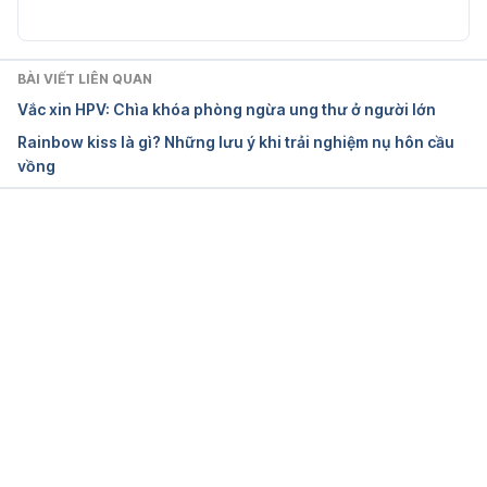
communication and rules in mixed-sex threesomes
https://www.researchgate.net/publication/3244272
BÀI VIẾT LIÊN QUAN
72_’My_partner_was_just_all_over_her’_jealousy_co
Vắc xin HPV: Chìa khóa phòng ngừa ung thư ở người lớn
mmunication_and_rules_in_mixed-sex_threesomes
Rainbow kiss là gì? Những lưu ý khi trải nghiệm nụ hôn cầu
vồng
Ngày truy cập: 15.08.2024
An Empirical Investigation of Variations in 
Outcomes Associated with Heterosexual Adults’ 
Đang tải....
Most Recent Mixed-Sex Threesome Experience | 
SpringerLink
https://link.springer.com/article/10.1007/s10508-
022-02299-3
Ngày truy cập: 14/11/2022
Safer Sex Guidelines | Johns Hopkins Medicine