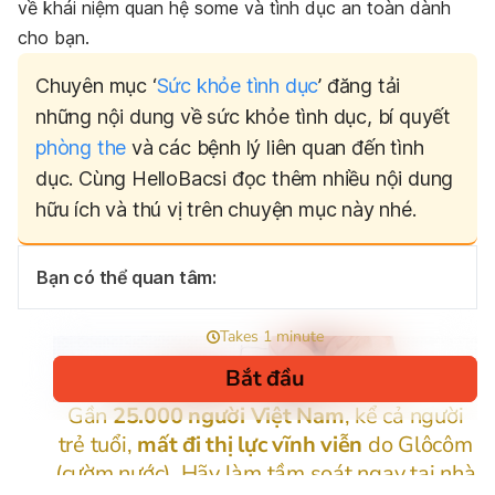
về khái niệm quan hệ some và tình dục an toàn dành
cho bạn.
Chuyên mục ‘
Sức khỏe tình dục
’ đăng tải
những nội dung về sức khỏe tình dục, bí quyết
phòng the
và các bệnh lý liên quan đến tình
dục. Cùng HelloBacsi đọc thêm nhiều nội dung
hữu ích và thú vị trên chuyện mục này nhé.
Bạn có thể quan tâm: