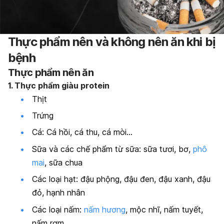
Thực phẩm nên và không nên ăn khi bị
bệnh
Thực phẩm nên ăn
1. Thực phẩm giàu protein
Thịt
Trứng
Cá: Cá hồi, cá thu, cá mòi…
Sữa và các chế phẩm từ sữa: sữa tươi, bơ,
phô
mai
, sữa chua
Các loại hạt: đậu phộng, đậu đen, đậu xanh, đậu
đỏ, hạnh nhân
Các loại nấm:
nấm hương
, mộc nhĩ, nấm tuyết,
nấm rơm.