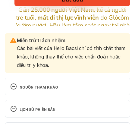
Miễn trừ trách nhiệm
Các bài viết của Hello Bacsi chỉ có tính chất tham
khảo, không thay thế cho việc chẩn đoán hoặc
điều trị y khoa.
NGUỒN THAM KHẢO
Chlamydia
LỊCH SỬ PHIÊN BẢN
https://www.betterhealth.vic.gov.au/health/conditio
nsandtreatments/chlamydia
Phiên bản hiện tại
Truy cập ngày 22/08/2019
03/04/2025