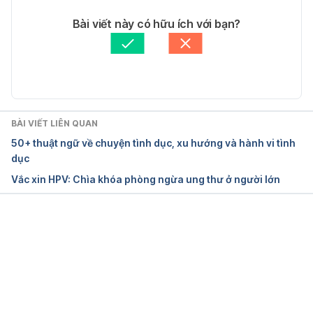
Tác giả: 
Thảo Lê
Bài viết này có hữu ích với bạn?
Chlamydia
Tham vấn y khoa: 
Bác sĩ Nguyễn Thường Hanh
Cập nhật bởi: 
Bác sĩ Nguyễn Thường Hanh
https://www.nhs.uk/conditions/chlamydia/
Truy cập ngày 22/08/2019
BÀI VIẾT LIÊN QUAN
Everything you need to know about chlamydia
50+ thuật ngữ về chuyện tình dục, xu hướng và hành vi tình
dục
https://www.medicalnewstoday.com/articles/8181.p
Vắc xin HPV: Chìa khóa phòng ngừa ung thư ở người lớn
hp
Truy cập ngày 22/08/2019
Đang tải....