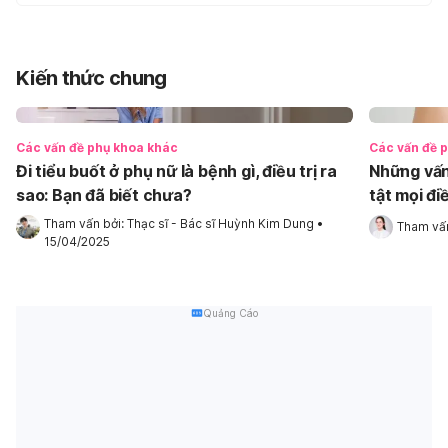
Kiến thức chung
Các vấn đề phụ khoa khác
Các vấn đề 
Đi tiểu buốt ở phụ nữ là bệnh gì, điều trị ra
Những vấn 
sao: Bạn đã biết chưa?
tật mọi đi
Tham vấn bởi: 
Thạc sĩ - Bác sĩ Huỳnh Kim Dung
•
Tham vấn
15/04/2025
Quảng Cáo