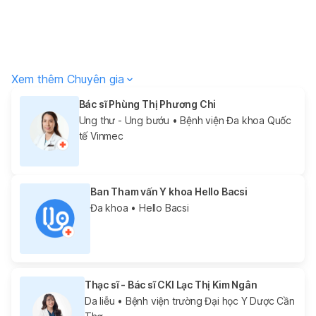
Xem thêm Chuyên gia
Bác sĩ Phùng Thị Phương Chi
Ung thư - Ung bướu
• Bệnh viện Đa khoa Quốc
tế Vinmec
Ban Tham vấn Y khoa Hello Bacsi
Đa khoa
• Hello Bacsi
Thạc sĩ - Bác sĩ CKI Lạc Thị Kim Ngân
Da liễu
• Bệnh viện trường Đại học Y Dược Cần