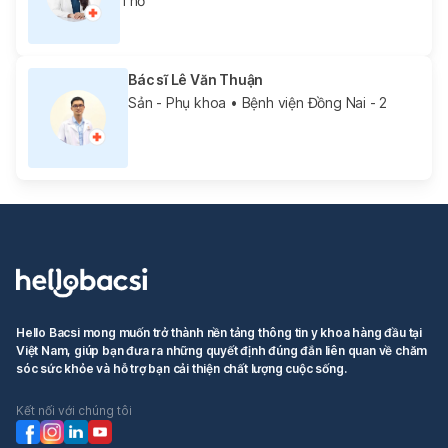
Thơ
Bác sĩ Lê Văn Thuận
Sản - Phụ khoa
• Bệnh viện Đồng Nai - 2
Hello Bacsi mong muốn trở thành nền tảng thông tin y khoa hàng đầu tại
Việt Nam, giúp bạn đưa ra những quyết định đúng đắn liên quan về chăm
sóc sức khỏe và hỗ trợ bạn cải thiện chất lượng cuộc sống.
Kết nối với chúng tôi