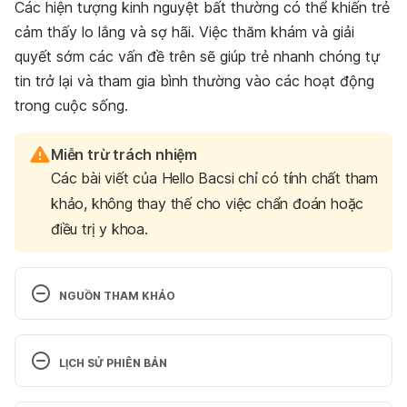
Các hiện tượng kinh nguyệt bất thường có thể khiến trẻ
cảm thấy lo lắng và sợ hãi. Việc thăm khám và giải
quyết sớm các vấn đề trên sẽ giúp trẻ nhanh chóng tự
tin trở lại và tham gia bình thường vào các hoạt động
trong cuộc sống.
Miễn trừ trách nhiệm
Các bài viết của Hello Bacsi chỉ có tính chất tham
khảo, không thay thế cho việc chẩn đoán hoặc
điều trị y khoa.
NGUỒN THAM KHẢO
Common menstrual disorders
LỊCH SỬ PHIÊN BẢN
https://www.harringtonhospital.org/women_blog/to
p-5-common-menstrual-disorders-need-know/
Phiên bản hiện tại