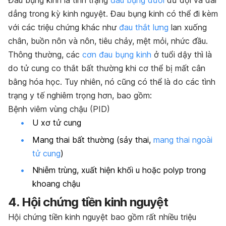
Đau bụng kinh là tình trạng
đau bụng dưới
dữ dội và dai
dẳng trong kỳ kinh nguyệt. Đau bụng kinh có thể đi kèm
với các triệu chứng khác như
đau thắt lưng
lan xuống
chân, buồn nôn và nôn, tiêu chảy, mệt mỏi, nhức đầu.
Thông thường, các
cơn đau bụng kinh
ở tuổi dậy thì là
do tử cung co thắt bất thường khi cơ thể bị mất cân
bằng hóa học. Tuy nhiên, nó cũng có thể là do các tình
trạng y tế nghiêm trọng hơn, bao gồm:
Bệnh viêm vùng chậu (PID)
U xơ tử cung
Mang thai bất thường (sảy thai,
mang thai ngoài
tử cung
)
Nhiễm trùng, xuất hiện khối u hoặc polyp trong
khoang chậu
4. Hội chứng tiền kinh nguyệt
Hội chứng tiền kinh nguyệt bao gồm rất nhiều triệu