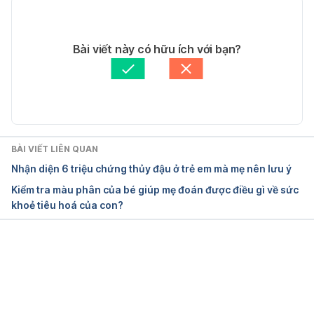
Ngày truy cập: 18-03-2020
03/06/2022
Tác giả: 
Dung Nguyễn
Bài viết này có hữu ích với bạn?
Menstrual disorders
Tham vấn y khoa: 
Bác sĩ Nguyễn Thường Hanh
Cập nhật bởi: 
Trương Phương Đài
https://www.summahealth.org/medicalservices/wo
mens/aboutourservices/gynecological-
services/menstrual-disorders
BÀI VIẾT LIÊN QUAN
Ngày truy cập: 18-03-2020
Nhận diện 6 triệu chứng thủy đậu ở trẻ em mà mẹ nên lưu ý
Kiểm tra màu phân của bé giúp mẹ đoán được điều gì về sức
Menstrual disorders
khoẻ tiêu hoá của con?
https://www.healthywomen.org/condition/menstrua
l-disorders
Đang tải....
Ngày truy cập: 18-03-2020