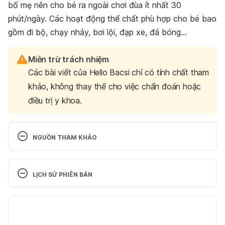
bố mẹ nên cho bé ra ngoài chơi đùa ít nhất 30
phút/ngày. Các hoạt động thể chất phù hợp cho bé bao
gồm đi bộ, chạy nhảy, bơi lội, đạp xe, đá bóng…
Miễn trừ trách nhiệm
Các bài viết của Hello Bacsi chỉ có tính chất tham
khảo, không thay thế cho việc chẩn đoán hoặc
điều trị y khoa.
NGUỒN THAM KHẢO
Your digestive system
LỊCH SỬ PHIÊN BẢN
https://kidshealth.org/en/kids/digestive-
system.html
Phiên bản hiện tại
Supporting your child’s digestive health
27/02/2025