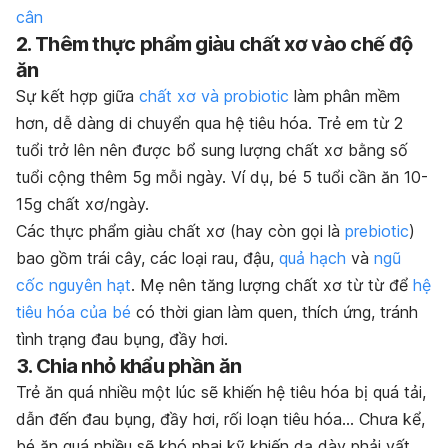
cân
2. Thêm thực phẩm giàu chất xơ vào chế độ
ăn
Sự kết hợp giữa
chất xơ và probiotic
làm phân mềm
hơn, dễ dàng di chuyển qua hệ tiêu hóa. Trẻ em từ 2
tuổi trở lên nên được bổ sung lượng chất xơ bằng số
tuổi cộng thêm 5g mỗi ngày. Ví dụ, bé 5 tuổi cần ăn 10-
15g chất xơ/ngày.
Các thực phẩm giàu chất xơ (hay còn gọi là
prebiotic
)
bao gồm trái cây, các loại rau, đậu,
quả hạch
và
ngũ
cốc nguyên hạt
. Mẹ nên tăng lượng chất xơ từ từ để
hệ
tiêu hóa của bé
có thời gian làm quen, thích ứng, tránh
tình trạng đau bụng, đầy hơi.
3. Chia nhỏ khẩu phần ăn
Trẻ ăn quá nhiều một lúc sẽ khiến hệ tiêu hóa bị quá tải,
dẫn đến đau bụng, đầy hơi, rối loạn tiêu hóa… Chưa kể,
bé ăn quá nhiều sẽ khó nhai kỹ khiến dạ dày phải vất