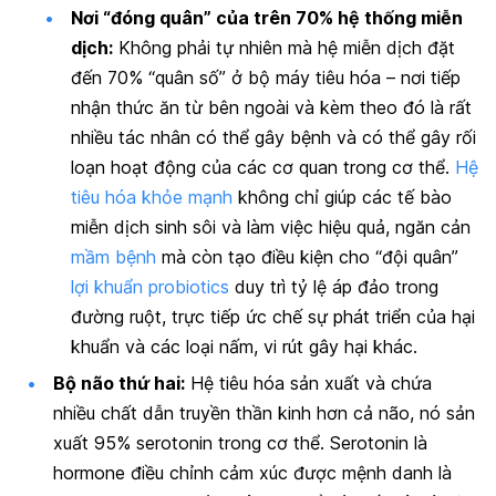
Nơi “đóng quân” của trên 70% hệ thống miễn
dịch:
Không phải tự nhiên mà hệ miễn dịch đặt
đến 70% “quân số” ở bộ máy tiêu hóa – nơi tiếp
nhận thức ăn từ bên ngoài và kèm theo đó là rất
nhiều tác nhân có thể gây bệnh và có thể gây rối
loạn hoạt động của các cơ quan trong cơ thể.
Hệ
tiêu hóa khỏe mạnh
không chỉ giúp các tế bào
miễn dịch sinh sôi và làm việc hiệu quả, ngăn cản
mầm bệnh
mà còn tạo điều kiện cho “đội quân”
lợi khuẩn probiotics
duy trì tỷ lệ áp đảo trong
đường ruột, trực tiếp ức chế sự phát triển của hại
khuẩn và các loại nấm, vi rút gây hại khác.
Bộ não thứ hai:
Hệ tiêu hóa sản xuất và chứa
nhiều chất dẫn truyền thần kinh hơn cả não, nó sản
xuất 95% serotonin trong cơ thể. Serotonin là
hormone điều chỉnh cảm xúc được mệnh danh là