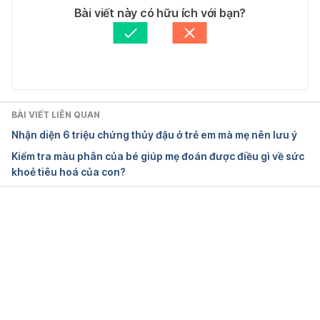
Tác giả: 
Lan Quan
Bài viết này có hữu ích với bạn?
https://www.abbott.co.uk/live-
Tham vấn y khoa: 
Bác sĩ Nguyễn Thường Hanh
healthy/thrive/child/improving-your-childs-
Cập nhật bởi: 
Giang Tran
digestive-health.printPreviewSelector.html
The Benefits of Maintaining a Healthy Digestive 
System for the Child
BÀI VIẾT LIÊN QUAN
Nhận diện 6 triệu chứng thủy đậu ở trẻ em mà mẹ nên lưu ý
https://morinagaplatinum.com/en/milestone/the-
Kiểm tra màu phân của bé giúp mẹ đoán được điều gì về sức
benefits-of-maintaining-a-healthy-digestive-
khoẻ tiêu hoá của con?
system-for-the-child
Đang tải....