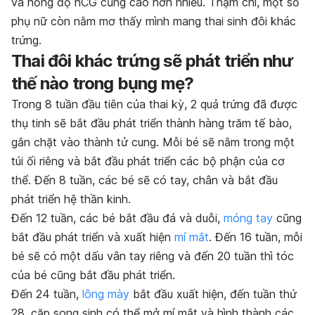
và nồng độ hCG cũng cao hơn nhiều. Thậm chí, một số
phụ nữ còn nằm mơ thấy mình mang thai sinh đôi khác
trứng.
Thai đôi khác trứng sẽ phát triển như
thế nào trong bụng mẹ?
Trong 8 tuần đầu tiên của thai kỳ, 2 quả trứng đã được
thụ tinh sẽ bắt đầu phát triển thành hàng trăm tế bào,
gắn chặt vào thành tử cung. Mỗi bé sẽ nằm trong một
túi ối riêng và bắt đầu phát triển các bộ phận của cơ
thể. Đến 8 tuần, các bé sẽ có tay, chân và bắt đầu
phát triển hệ thần kinh.
Đến 12 tuần, các bé bắt đầu đá và duỗi,
móng tay
cũng
bắt đầu phát triển và xuất hiện
mí mắt
. Đến 16 tuần, mỗi
bé sẽ có một dấu vân tay riêng và đến 20 tuần thì tóc
của bé cũng bắt đầu phát triển.
Đến 24 tuần,
lông mày
bắt đầu xuất hiện, đến tuần thứ
28, cặp song sinh có thể mở mí mắt và hình thành các