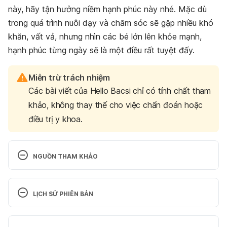
này, hãy tận hưởng niềm hạnh phúc này nhé. Mặc dù
trong quá trình nuôi dạy và chăm sóc sẽ gặp nhiều khó
khăn, vất vả, nhưng nhìn các bé lớn lên khỏe mạnh,
hạnh phúc từng ngày sẽ là một điều rất tuyệt đấy.
Miễn trừ trách nhiệm
Các bài viết của Hello Bacsi chỉ có tính chất tham
khảo, không thay thế cho việc chẩn đoán hoặc
điều trị y khoa.
NGUỒN THAM KHẢO
Fraternal Twins https://www.genome.gov/genetics-
glossary/Fraternal-Twins Ngày truy cập: 21/3/2019
LỊCH SỬ PHIÊN BẢN
Fraternal twins, identical twins and other types of 
Phiên bản hiện tại
twins 