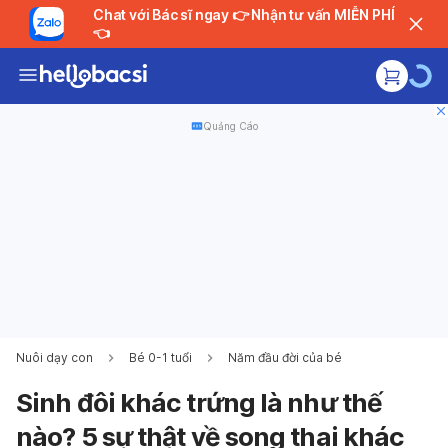
Chat với Bác sĩ ngay 👉 Nhận tư vấn MIỄN PHÍ
👈
Quảng Cáo
Nuôi dạy con
Bé 0-1 tuổi
Năm đầu đời của bé
Sinh đôi khác trứng là như thế
nào? 5 sự thật về song thai khác