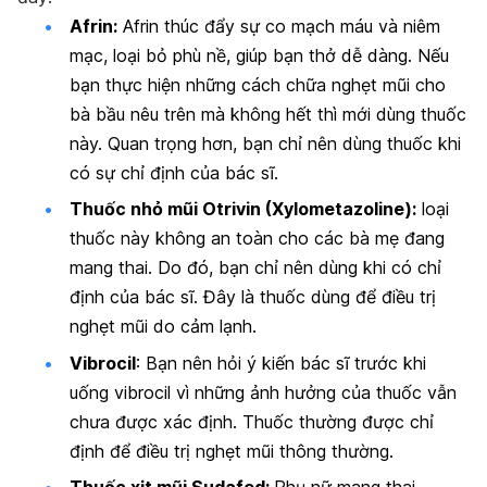
Afrin:
Afrin thúc đẩy sự co mạch máu và niêm
mạc, loại bỏ phù nề, giúp bạn thở dễ dàng. Nếu
bạn thực hiện những cách chữa nghẹt mũi cho
bà bầu nêu trên mà không hết thì mới dùng thuốc
này. Quan trọng hơn, bạn chỉ nên dùng thuốc khi
có sự chỉ định của bác sĩ.
Thuốc nhỏ mũi Otrivin (Xylometazoline):
loại
thuốc này không an toàn cho các bà mẹ đang
mang thai. Do đó, bạn chỉ nên dùng khi có chỉ
định của bác sĩ. Đây là thuốc dùng để điều trị
nghẹt mũi do cảm lạnh.
Vibrocil
:
Bạn nên hỏi ý kiến bác sĩ trước khi
uống vibrocil vì những ảnh hưởng của thuốc vẫn
chưa được xác định. Thuốc thường được chỉ
định để điều trị nghẹt mũi thông thường.
Thuốc xịt mũi Sudafed:
Phụ nữ mang thai