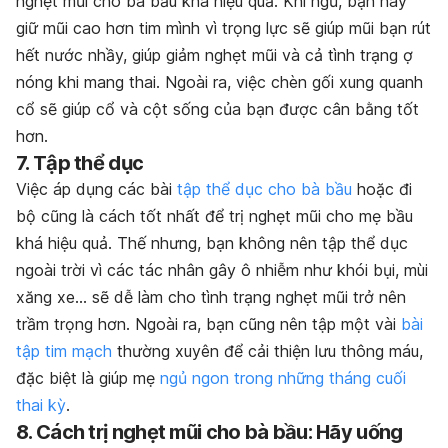
nghẹt mũi cho bà bầu khá hiệu quả. Khi ngủ, bạn hãy
giữ mũi cao hơn tim mình vì trọng lực sẽ giúp mũi bạn rút
hết nước nhầy, giúp giảm nghẹt mũi và cả tình trạng
ợ
nóng khi mang thai
. Ngoài ra, việc chèn gối xung quanh
cổ sẽ giúp cổ và cột sống của bạn được cân bằng tốt
hơn.
7. Tập thể dục
Việc áp dụng các
bài
tập thể dục cho bà bầu
hoặc đi
bộ cũng là cách tốt nhất để trị nghẹt mũi cho mẹ bầu
khá hiệu quả. Thế nhưng, bạn không nên tập thể dục
ngoài trời vì các tác nhân gây ô nhiễm như khói bụi, mùi
xăng xe… sẽ dễ làm cho tình trạng nghẹt mũi trở nên
trầm trọng hơn. Ngoài ra, bạn cũng nên tập một vài
bài
tập tim mạch
thường xuyên để cải thiện lưu thông máu,
đặc biệt là giúp mẹ
ngủ ngon trong những tháng cuối
thai kỳ
.
8. Cách trị nghẹt mũi cho bà bầu: Hãy uống