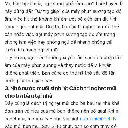
Mẹ bầu bị sổ mũi, nghẹt mũi phải làm sao? Lời khuyên là
hãy dùng đến “sự trợ giúp” của máy phun sương tạo độ
ẩm. Việc hít thở k
hông khí ẩm ướt sẽ giúp làm dịu tình
trạng ngứa rát mũi. Do đó, bà bầu bị nghẹt mũi có thể
cân nhắc việc đặt máy phun sương tạo độ ẩm trong
phòng làm việc hay phòng ngủ để nhanh chóng cải
thiện tình trạng nghẹt mũi.
Tuy nhiên, bạn nên thường xuyên làm sạch bộ phận làm
ẩm của máy phun sương và thay nước để vi khuẩn
không phát triển. Bạn cũng có thể hít thở sâu để tận
hưởng sự thư giãn này.
3. Nhỏ nước muối sinh lý: Cách trị nghẹt mũi
cho bà bầu tại nhà
Đây cũng là cách trị nghẹt mũi cho bà bầu tại nhà khá
đơn giản và hiệu quả mà bạn không nên bỏ qua! Khi bị
nghẹt mũi, mẹ bầu hãy nhỏ vài giọt
nước muối sinh lý
vào mỗi bên mũi. Sau 5–10 phút, bạn sẽ cảm thấy dễ