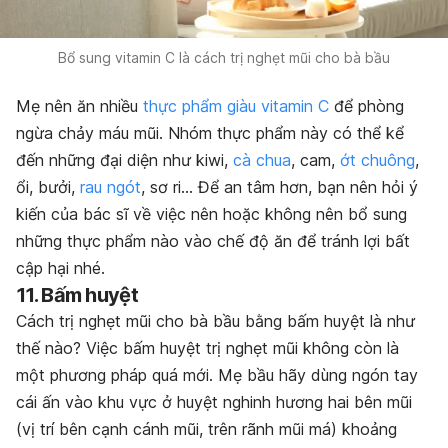
Bổ sung vitamin C là cách trị nghẹt mũi cho bà bầu
Mẹ nên ăn nhiều
thực phẩm giàu vitamin C
để phòng
ngừa chảy máu mũi. Nhóm thực phẩm này có thể kể
đến những đại diện như kiwi,
cà chua
, cam,
ớt chuông
,
ổi, bưởi,
rau ngót
, sơ ri… Để an tâm hơn, bạn nên hỏi ý
kiến của bác sĩ về việc nên hoặc không nên bổ sung
những thực phẩm nào vào chế độ ăn để tránh lợi bất
cập hại nhé.
11. Bấm huyệt
Cách trị nghẹt mũi cho bà bầu bằng bấm huyệt là như
thế nào? Việc bấm huyệt trị nghẹt mũi
không còn là
một phương pháp quá mới. Mẹ bầu hãy dùng ngón tay
cái ấn vào khu vực ở huyệt nghinh hương hai bên mũi
(vị trí bên cạnh cánh mũi, trên rãnh mũi má) khoảng