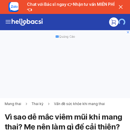
Chat với Bác sĩ ngay 👉 Nhận tư vấn MIỄN PHÍ
👈
Quảng Cáo
Mang thai
Thai kỳ
Vấn đề sức khỏe khi mang thai
Vì sao dễ mắc viêm mũi khi mang
thai? Mẹ nên làm gì để cải thiện?