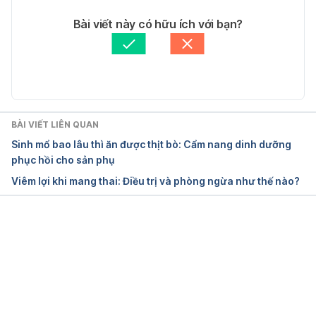
Tác giả: 
Dung Nguyễn
Bài viết này có hữu ích với bạn?
Self-Care of Rhinitis During Pregnancy
Tham vấn y khoa: 
Bác sĩ Nguyễn Thường Hanh
Cập nhật bởi: 
Hoàng Oanh Nguyễn
https://www.uspharmacist.com/article/selfcare-of-
rhinitis-during-pregnancy
Ngày truy cập: 25-03-2020
BÀI VIẾT LIÊN QUAN
Sinh mổ bao lâu thì ăn được thịt bò: Cẩm nang dinh dưỡng
Congestion and Other Nasal Symptoms During 
phục hồi cho sản phụ
Pregnancy
Viêm lợi khi mang thai: Điều trị và phòng ngừa như thế nào?
https://www.verywellhealth.com/congestion-and-
nasal-symptoms-during-pregnancy-1192180
Đang tải....
Ngày truy cập: 25-03-2020
Pregnancy Rhinitis: Relief for Ongoing Nasal 
Congestion Is Possible