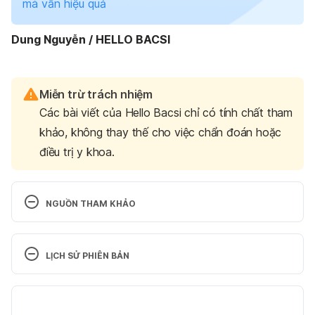
mà vẫn hiệu quả
Dung Nguyễn / HELLO BACSI
Miễn trừ trách nhiệm
Các bài viết của Hello Bacsi chỉ có tính chất tham
khảo, không thay thế cho việc chẩn đoán hoặc
điều trị y khoa.
NGUỒN THAM KHẢO
Rhinitis of Pregnancy
LỊCH SỬ PHIÊN BẢN
https://www.healthline.com/health/pregnancy/rhiniti
s#Whats-rhinitis-of-pregnancy?
Phiên bản hiện tại
Ngày truy cập: 25-03-2020
10/11/2022