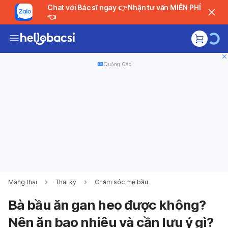
Chat với Bác sĩ ngay 👉 Nhận tư vấn MIỄN PHÍ
👈
Quảng Cáo
Mang thai
Thai kỳ
Chăm sóc mẹ bầu
Bà bầu ăn gan heo được không?
Nên ăn bao nhiêu và cần lưu ý gì?