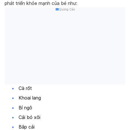
phát triển khỏe mạnh của bé như:
Quảng Cáo
Cà rốt
Khoai lang
Bí ngô
Cải bó xôi
Bắp cải