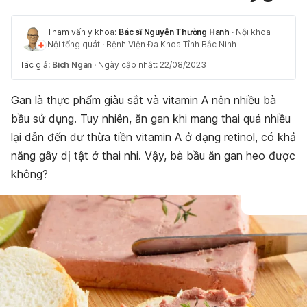
Tham vấn y khoa:
Bác sĩ Nguyễn Thường Hanh
·
Nội khoa -
Nội tổng quát
·
Bệnh Viện Đa Khoa Tỉnh Bắc Ninh
Tác giả:
Bich Ngan
·
Ngày cập nhật: 22/08/2023
Gan là thực phẩm giàu sắt và vitamin A nên nhiều bà
bầu sử dụng. Tuy nhiên, ăn gan khi mang thai quá nhiều
lại dẫn đến dư thừa tiền vitamin A ở dạng retinol, có khả
năng gây dị tật ở thai nhi. Vậy, bà bầu ăn gan heo được
không?