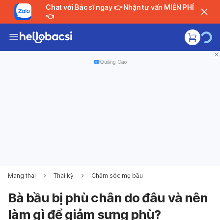
Chat với Bác sĩ ngay 👉 Nhận tư vấn MIỄN PHÍ
👈
Quảng Cáo
Mang thai
Thai kỳ
Chăm sóc mẹ bầu
Bà bầu bị phù chân do đâu và nên
làm gì để giảm sưng phù?