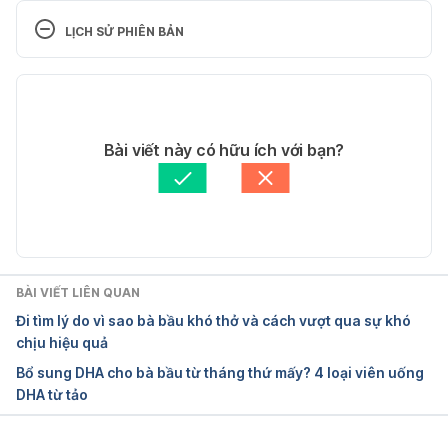
pregnancy? https://www.webmd.com/baby/qa/wha
LỊCH SỬ PHIÊN BẢN
t-can-you-do-to-relieve-leg-swelling-from-
pregnancy Ngày truy cập 14/01/2018
Phiên bản hiện tại
Swelling during Pregnancy  
18/01/2022
https://parenting.firstcry.com/articles/swelling-
Tác giả:
Thạc sĩ - Bác sĩ Huỳnh Kim Dung
Bài viết này có hữu ích với bạn?
during-pregnancy/ Ngày truy cập 14/01/2018
Cập nhật bởi: 
Hoàng Oanh Nguyễn
Swelling During Pregnancy 
 http://americanpregnancy.org/pregnancy-
health/swelling-during-pregnancy/ Ngày truy vập 
14/01/2018
BÀI VIẾT LIÊN QUAN
Đi tìm lý do vì sao bà bầu khó thở và cách vượt qua sự khó
Swelling during pregnancy  
chịu hiệu quả
https://www.pregnancybirthbaby.org.au/swelling-
Bổ sung DHA cho bà bầu từ tháng thứ mấy? 4 loại viên uống
during-pregnancy Ngày truy cập 14/01/2018
DHA từ tảo
Can Pregnant Women Do Anything to Reduce or 