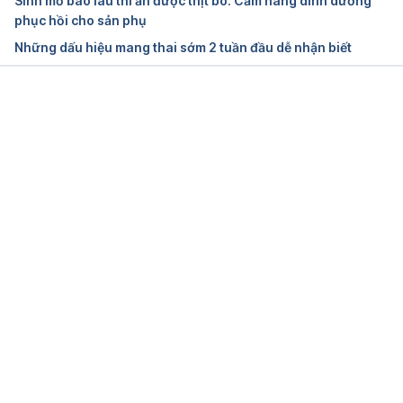
Sinh mổ bao lâu thì ăn được thịt bò: Cẩm nang dinh dưỡng
https://americanpregnancy.org/getting-
phục hồi cho sản phụ
pregnant/hcg-levels-71048/
Những dấu hiệu mang thai sớm 2 tuần đầu dễ nhận biết
Pregnancy
https://www.fda.gov/medical-devices/home-use-
Đang tải....
tests/pregnancy
Pregnancy Tests – Urine and Blood
https://americanpregnancy.org/getting-
pregnant/understanding-pregnancy-tests-70933/ 
Ngày truy cập: 19/8/2021