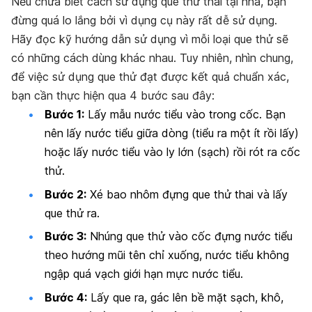
Nếu chưa biết cách sử dụng que thử thai tại nhà, bạn
đừng quá lo lắng bởi vì dụng cụ này rất dễ sử dụng.
Hãy đọc kỹ hướng dẫn sử dụng vì mỗi loại que thử sẽ
có những cách dùng khác nhau. Tuy nhiên, nhìn chung,
để việc sử dụng que thử đạt được kết quả chuẩn xác,
bạn cần thực hiện qua 4 bước sau đây:
Bước 1:
Lấy mẫu nước tiểu vào trong cốc. Bạn
nên lấy nước tiểu giữa dòng (tiểu ra một ít rồi lấy)
hoặc lấy nước tiểu vào ly lớn (sạch) rồi rót ra cốc
thử.
Bước 2:
Xé bao nhôm đựng que thử thai và lấy
que thử ra.
Bước 3:
Nhúng que thử vào cốc đựng nước tiểu
theo hướng mũi tên chỉ xuống, nước tiểu không
ngập quá vạch giới hạn mực nước tiểu.
Bước 4:
Lấy que ra, gác lên bề mặt sạch, khô,