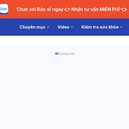
Chat với Bác sĩ ngay 👉 Nhận tư vấn MIỄN PHÍ 👈
Chuyên mục
Video
Kiểm tra sức khỏe
Quảng Cáo