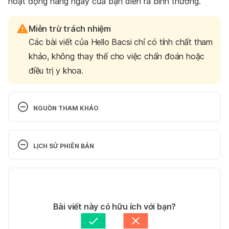
hoạt động hàng ngày của bạn diễn ra bình thường.
Miễn trừ trách nhiệm
Các bài viết của Hello Bacsi chỉ có tính chất tham
khảo, không thay thế cho việc chẩn đoán hoặc
điều trị y khoa.
NGUỒN THAM KHẢO
6 Tips for Exercising with Breathing Problems. 
http://www.fitday.com/fitness-
LỊCH SỬ PHIÊN BẢN
articles/fitness/exercises/6-tips-for-exercising-
with-breathing-problems.html. Ngày truy cập: 
Phiên bản hiện tại
05/09/2017
17/06/2021
Breathing problems and exercise. 
Tác giả: 
Thảo Vy
Bài viết này có hữu ích với bạn?
https://www.betterhealth.vic.gov.au/health/Healthy
Tham vấn y khoa: 
Bác sĩ Nguyễn Thường Hanh
Living/breathing-problems-and-exercise. Ngày truy 
Cập nhật bởi: 
Trúc Phạm