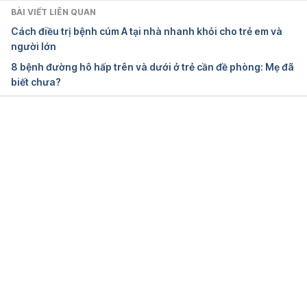
BÀI VIẾT LIÊN QUAN
Prevent work-related lung disease. 
Cách điều trị bệnh cúm A tại nhà nhanh khỏi cho trẻ em và
https://www.hse.gov.uk/lung-disease/index.htm. 
người lớn
Ngày truy cập: 25/11/2021
8 bệnh đường hô hấp trên và dưới ở trẻ cần đề phòng: Mẹ đã
biết chưa?
Lung Diseases. 
https://www.niehs.nih.gov/health/topics/conditions/
lung-disease/index.cfm. Ngày truy cập: 25/11/2021
Đang tải....
Unhealthy Jobs: 10 Worst Career Fields For Your 
Lungs. https://www.huffpost.com/entry/unhealthy-
jobs-10-worst-career-fields-_n_812253. Ngày truy 
cập: 25/11/2021