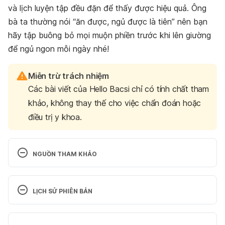
và lịch luyện tập đều đặn để thấy được hiệu quả. Ông
bà ta thường nói “ăn được, ngủ được là tiên” nên bạn
hãy tập buông bỏ mọi muộn phiền trước khi lên giường
để ngủ ngon mỗi ngày nhé!
Miễn trừ trách nhiệm
Các bài viết của Hello Bacsi chỉ có tính chất tham
khảo, không thay thế cho việc chẩn đoán hoặc
điều trị y khoa.
NGUỒN THAM KHẢO
Relaxation Techniques: What You Need To 
Know | NCCIH (nih.gov)
LỊCH SỬ PHIÊN BẢN
https://www.nccih.nih.gov/health/relaxation-
Phiên bản hiện tại
techniques-what-you-need-to-know