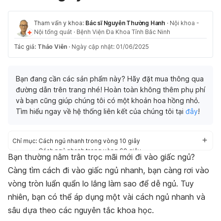
Tham vấn y khoa:
Bác sĩ Nguyễn Thường Hanh
·
Nội khoa -
Nội tổng quát
·
Bệnh Viện Đa Khoa Tỉnh Bắc Ninh
Tác giả:
Thảo Viên
·
Ngày cập nhật: 01/06/2025
Bạn đang cần các sản phẩm này? Hãy đặt mua thông qua
đường dẫn trên trang nhé! Hoàn toàn không thêm phụ phí
và bạn cũng giúp chúng tôi có một khoản hoa hồng nhỏ.
Tìm hiểu ngay về hệ thống liên kết của chúng tôi tại
đây
!
Chỉ mục:
Cách ngủ nhanh trong vòng 10 giây
Cách ngủ nhanh trong vòng 60 giây
Bạn thường nằm trằn trọc mãi mới đi vào giấc ngủ?
Cách ngủ nhanh trong vòng 120 giây
Càng tìm cách đi vào giấc ngủ nhanh, bạn càng rơi vào
vòng tròn luẩn quẩn lo lắng làm sao để dễ ngủ. Tuy
nhiên, bạn có thể áp dụng một vài cách ngủ nhanh và
sâu dựa theo các nguyên tắc khoa học.