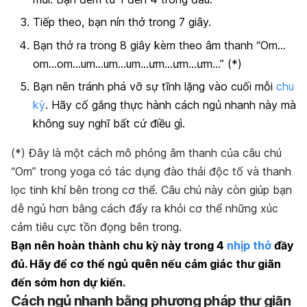
Tiếp theo, bạn nín thở trong 7 giây.
Bạn thở ra trong 8 giây kèm theo âm thanh “Om…
om…om…um…um…um…ưm…ưm…ưm…” (*)
Bạn nên tránh phá vỡ sự tĩnh lặng vào cuối mỗi
chu
kỳ
. Hãy cố gắng thực hành cách ngủ nhanh này mà
không suy nghĩ bất cứ điều gì.
(*) Đây là một cách mô phỏng âm thanh của câu chú
“Om” trong yoga có tác dụng đào thải độc tố và thanh
lọc tinh khí bên trong cơ thể. Câu chú này còn giúp bạn
dễ ngủ hơn bằng cách đẩy ra khỏi cơ thể những xúc
cảm tiêu cực tồn đọng bên trong.
Bạn nên hoàn thành chu kỳ này trong 4
nhịp thở
đầy
đủ. Hãy để cơ thể ngủ quên nếu cảm giác thư giãn
đến sớm hơn dự kiến.
Cách ngủ nhanh bằng phương pháp thư giãn