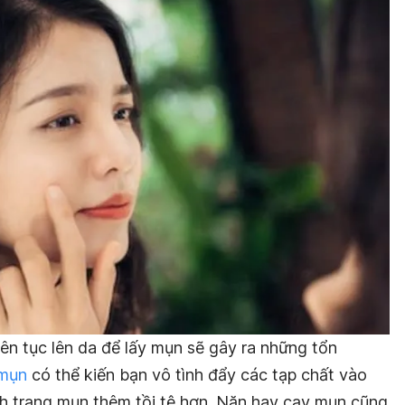
ên tục lên da để lấy mụn sẽ gây ra những tổn
mụn
có thể kiến bạn vô tình đẩy các tạp chất vào
ình trạng mụn thêm tồi tệ hơn. Nặn hay cạy mụn cũng