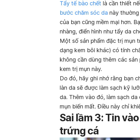
Tẩy tế bào chết
là cần thiết n
bước chăm sóc da
này thường 
của bạn cũng mềm mại hơn. Bạ
nhàng, điển hình như tẩy da c
Một số sản phẩm đặc trị mụn 
dạng kem bôi khác) có tính chấ
không cần dùng thêm các sản p
kem trị mụn này.
Do đó, hãy ghi nhớ rằng bạn c
làn da sẽ được làm sạch kỹ lưỡ
da. Thêm vào đó, làm sạch da
mụn biến mất. Điều này chỉ khiế
Sai lầm 3: Tin và
trứng cá