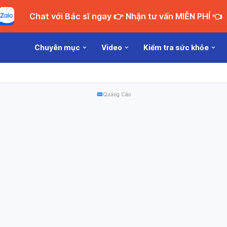
Chat với Bác sĩ ngay 👉 Nhận tư vấn MIỄN PHÍ 👈
Chuyên mục
Video
Kiểm tra sức khỏe
Quảng Cáo