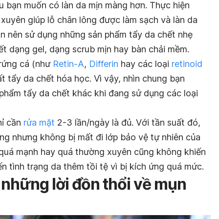
ếu bạn muốn có làn da mịn màng hơn. Thực hiện
xuyên giúp lỗ chân lông được làm sạch và làn da
n nên sử dụng những sản phẩm tẩy da chết nhẹ
hết dạng gel, dạng scrub mịn hay bàn chải mềm.
trứng cá (như
Retin-A
,
Differin
hay các loại
retinoid
t tẩy da chết hóa học. Vì vậy, nhìn chung bạn
hẩm tẩy da chết khác khi đang sử dụng các loại
hỉ cần
rửa mặt
2-3 lần/ngày là đủ. Với tần suất đó,
ng nhưng không bị mất đi lớp bảo vệ tự nhiên của
 quá mạnh hay quá thường xuyên cũng không khiến
n tình trạng da thêm tồi tệ vì bị kích ứng quá mức.
o những lời đồn thổi về mụn