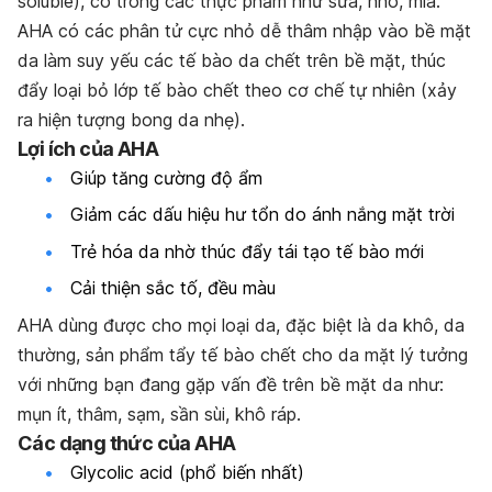
soluble), có trong các thực phẩm như sữa, nho, mía.
AHA có các phân tử cực nhỏ dễ thâm nhập vào bề mặt
da làm suy yếu các tế bào da chết trên bề mặt, thúc
đẩy loại bỏ lớp tế bào chết theo cơ chế tự nhiên (xảy
ra hiện tượng bong da nhẹ).
Lợi ích của AHA
Giúp tăng cường độ ẩm
Giảm các dấu hiệu hư tổn do ánh nắng mặt trời
Trẻ hóa da nhờ thúc đẩy tái tạo tế bào mới
Cải thiện sắc tố, đều màu
AHA dùng được cho mọi loại da, đặc biệt là da khô, da
thường, sản phẩm tẩy tế bào chết cho da mặt lý tưởng
với những bạn đang gặp vấn đề trên bề mặt da như:
mụn ít, thâm, sạm, sần sùi, khô ráp.
Các dạng thức của AHA
Glycolic acid (phổ biến nhất)