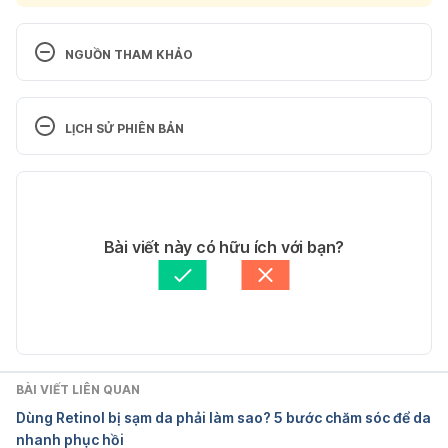
NGUỒN THAM KHẢO
AHA vs BHA: Everything you need to know about 
chemical exfoliants
LỊCH SỬ PHIÊN BẢN
https://yeouth.com/blogs/news/aha-vs-bha-
Phiên bản hiện tại
everything-you-need-to-know-about-chemical-
exfoliant
31/12/2019
Tác giả: 
Vi Nguyễn
Bài viết này có hữu ích với bạn?
Ngày truy cập: 27/08/2019
Tham vấn y khoa: 
Bác sĩ Nguyễn Thường Hanh
Cập nhật bởi: 
Bác sĩ Nguyễn Thường Hanh
Everything You Need to Know About Exfoliating 
Your Skin Safely
https://www.healthline.com/health/how-to-
BÀI VIẾT LIÊN QUAN
exfoliate
Dùng Retinol bị sạm da phải làm sao? 5 bước chăm sóc để da
nhanh phục hồi