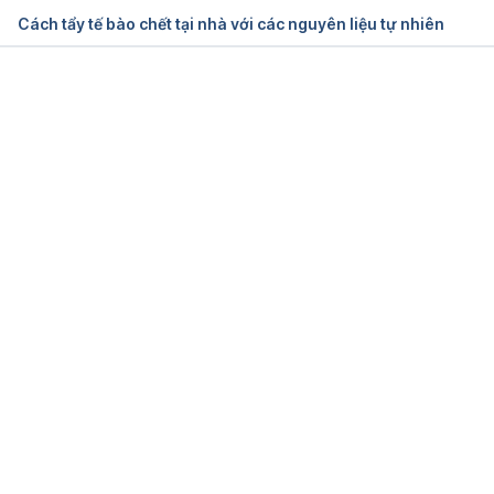
Ngày truy cập: 27/08/2019
Cách tẩy tế bào chết tại nhà với các nguyên liệu tự nhiên
Which chemical exfoliator is best for your skin 
type?
Đang tải....
https://www.cosmopolitan.com/style-
beauty/beauty/a53481/how-to-exfoliate-your-face
Ngày truy cập: 27/08/2019